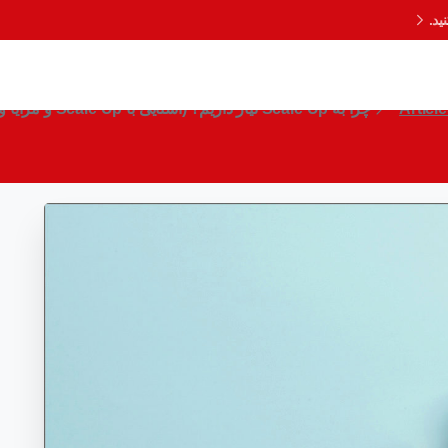
د.
Articl
چرا به Scale Up نیاز داریم؟ (آشنایی با Scale Up و مزایا و معایب آن)