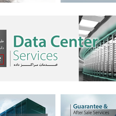
طرا
دان