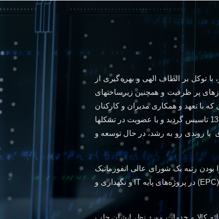
یا در راستای تحقق برنامه های استراتژیک توسعه فناوری اطلاعات و ارتباطات (ICT) و توسعه صنعت IT کشور، با توکل بر الطاف الهی و بهره گیری از
ازهای پر ظرفیت و همچنین زیرساختهای
 و رویکرد مشتری محوری که با تعهد و همکاری مدیران و کارکنان
بخش های مختلف مهندسی فروش، فنی مهندسی سخت افزار و نرم افزار، خدمات پشتیبانی و پس از فروش حاصل می گردد ، در سال 1388 تاسیس گردید و با عضویت در تشکلها
ای با روندی رو به رشد، در حال توسعه و
ر سطح Enterprise آغاز نموده و در حال حاضر با دارا بودن رتبه یک شورای عالی انفورماتیک
مجموعه کاملی از این تجهیزات را برای عرضه فراهم نموده است . ارائه خدمات مشاوره ای فنی و مهندسی شامل طراحی، تامین و اجرا (EPC) در پروژه های پایه IT و نگهداری و
رائه کالا و خدمات مورد نظر ایشان جلب