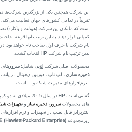
این شرکت همچنین یکی از بزرگترین شرکت‌ها د
تقریباً در تمامی کشورهای جهان فعالیت می‌کند.
است که مالکان این شرکت (هیولت و پاکارد) تصمی
کمپانی قرار دهند. به این ترتیب آنها قرعه انداختن
نام شرکت با حرف اول صاحب نام خواهد بود. در 
بدین ترتیب نام شرکت
HP
انتخاب گشت.
محصولات اصلی شرکت
اچ‌پی
شامل:
سرورهای ق
ذخیره سازی
، لپ تاپ ، دوربین دیجیتال ، رایانه ، 
، نرم‌افزارهای مدیریت شبکه و … است.
گفتنی است،
HP
در سال 2015 میلادی به دو کمپانی
های محصولات
سرور
،
ذخیره ساز
و
ت
جهیزات شبک
اینترپرایز قابل نصب در تجهیزات و نرم افزارهای
زیرمجموعه
(HPE (Hewlett-Packard Enterprise