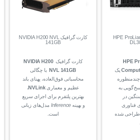
HPE ProLiant 
کارت گرافیک NVIDIA H200 NVL
141GB
DL3
HPE Pr
کارت گرافیک
NVIDIA H200
Comput
یک
NVL 141GB
با چگالی
چندمنظوره
محاسباتی فوق‌العاده، پهنای باند
خ‌گویی به
عظیم و معماری
NVLink
،
نگین در
بهترین پلتفرم برای اجرای سریع
ی فناوری
و بهینه
Inference
مدل‌های زبانی
 طراحی شده
است.