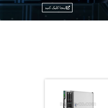
نموده و مشتریان راضی خود را به مشتریانی وفادار تبدیل نماید. به همین منظور پس از ممیزی توسط شرکت MTIC آلمان موفق به کسب تأییدیه استانداردهای ISO10002:2014 ,
اینجا کلیک کنید
 دنیا سهمی هرچند کوچک در اعتلای شعار