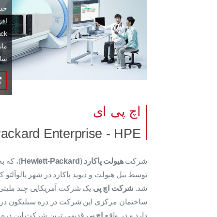
خدم
افز
مان
ساز
اچ پی ای
ackard Enterprise - HPE
شرکت
هیولت پاکارد
(
Hewlett-Packard
)، که ب
توسط بیل هیولت و دیوید پاکارد در شهر پالوآلتو ک
شد.
شرکت اچ پی
یک شرکت آمریکایی چند ملیتی
ساختمان مرکزی این شرکت در دره سیلیکون در ایا
دارد و در واقع
اچ پی
قدیمی ترین شرکت این دره