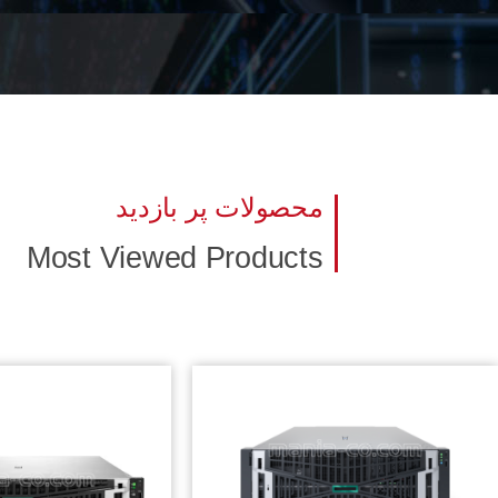
ISO10004:2012 ISO9001:2015 گشتیم تا در راستای رعایت قوانین و مقررات و الزامات این استانداردها خود را متعهد به تحقق اهداف ذیل نماییم:
افزایش پاسخ گویی به نیازهای مشتریان از طریق افزایش س
افزایش رضایتمندی مشتریان از طریق تمرکز بر خدمات پس
توانمند سازی پرسنل داخلی از طریق برنامه ریزی منظم آم
پاسخگویی و رسیدگی به شکایات به نحو مطلوب و در حداقل
محصولات پر بازدید
همچنین امید است این شرکت با بهره مندی از فناوری های روز دنیا 
Most Viewed Products
«ما میتوانیم» در ارتقای سطح انفورماتیکی کشور داشته باشد.