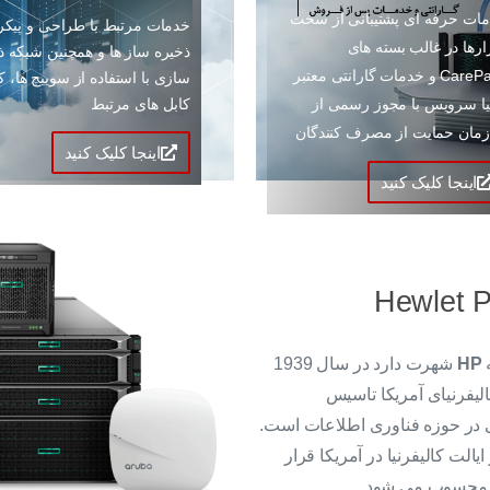
ات حرفه ای پشتیبانی از سخت
خدمات مرتبط با طراحی و پیکر
ارها در غالب بسته های
ذخیره ساز ها و همچنین شبکه ذ
CarePack و خدمات گارانتی معتبر
سازی با استفاده از سوییچ ها، ک
یا سرویس با مجوز رسمی از
کابل های مرتبط
مان حمایت از مصرف کنندگان
اینجا کلیک کنید
اینجا کلیک کنید
Hewlet P
ه
HP
شهرت دارد در سال 1939
الیفرنیای آمریکا تاسیس
 در حوزه فناوری اطلاعات است.
لت کالیفرنیا در آمریکا قرار
 محسوب می شود.