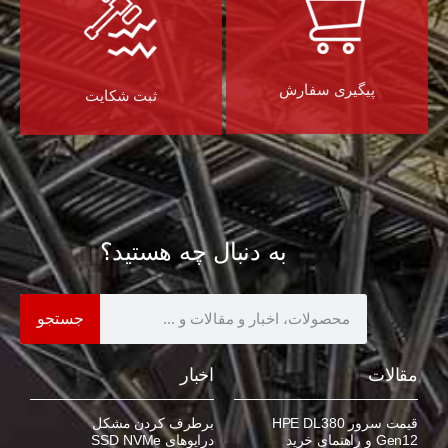
پیگیری سفارش
ثبت شکایت
به دنبال چه هستید؟
جستجو
مقالات
اخبار
قیمت سرور HPE DL380
برطرف کردن مشکل
Gen12 و راهنمای خرید
درایوهای SSD NVMe