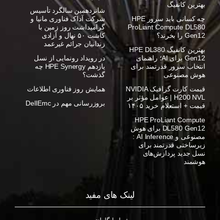
بهترین کانفیگ
شانزدهمین سالگرد تأسیس
چه کسانی باید سرور HPE
شرکت آداک فناوری مانیا و
ProLiant Compute DL580
گرامیداشت روز زمین با
Gen12 را بخرند؟
کاشت ۵۰ نهال و آزادی
زندانیان جرائم غیرعمد
بهترین کانفیگ HPE DL380
Gen12 برای AI؛ راهنمای
در رویداد رونمایی از نسل
انتخاب سرور قدرتمند برای
یازدهم HPE Synergy چه
هوش مصنوعی
گذشت؟
قیمت کارت گرافیک NVIDIA
همایش روز فناوری اطلاعات
H200 NVL | عوامل مؤثر بر
بروزرسانی مهم در DellEmc
قیمت + استعلام خرید ۱۴۰۵
HPE ProLiant Compute
DL580 Gen12 برای هوش
مصنوعی و AI Inference :
زیرساختی قدرتمند برای
نسل جدید پردازش‌های
هوشمند
لینک های مفید