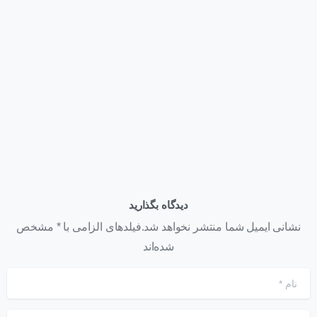
اخبار
بروزرسانی مهم در DellEmc
خرداد ۳۱, ۱۴۰۱
دیدگاه بگذارید
نشانی ایمیل شما منتشر نخواهد شد.فیلدهای الزامی با * مشخص
شده‌اند
نام
*