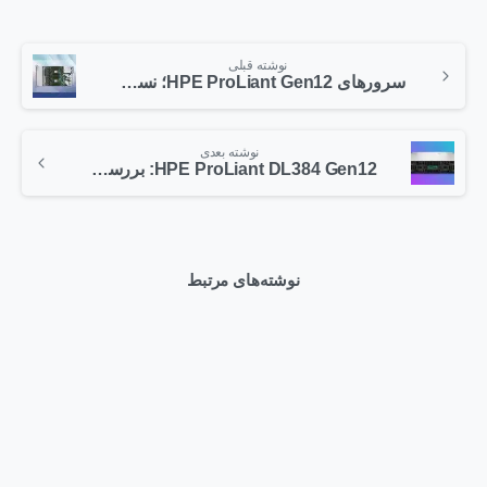
نوشته قبلی
سرورهای HPE ProLiant Gen12؛ نسل دوازدهم سرورهای هوشمند با کارایی، امنیت و بهره‌وری انرژی بی‌نظیر
نوشته بعدی
HPE ProLiant DL384 Gen12: بررسی سرور قدرتمند با NVIDIA GH200 و پردازنده Arm
نوشته‌های مرتبط
1