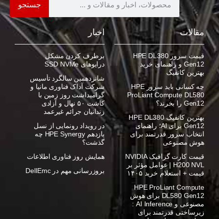
جستجو
مقالات
اخبار
قیمت سرور HPE DL380
برطرف کردن مشکل
Gen12 و راهنمای خرید
درایوهای SSD NVMe
بهترین کانفیگ
شانزدهمین سالگرد تأسیس
چه کسانی باید سرور HPE
شرکت آداک فناوری مانیا و
ProLiant Compute DL580
گرامیداشت روز زمین با
Gen12 را بخرند؟
کاشت ۵۰ نهال و آزادی
زندانیان جرائم غیرعمد
بهترین کانفیگ HPE DL380
Gen12 برای AI؛ راهنمای
در رویداد رونمایی از نسل
انتخاب سرور قدرتمند برای
یازدهم HPE Synergy چه
هوش مصنوعی
گذشت؟
قیمت کارت گرافیک NVIDIA
همایش روز فناوری اطلاعات
H200 NVL | عوامل مؤثر بر
بروزرسانی مهم در DellEmc
قیمت + استعلام خرید ۱۴۰۵
HPE ProLiant Compute
DL580 Gen12 برای هوش
مصنوعی و AI Inference :
زیرساختی قدرتمند برای