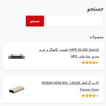
جستجو
جستجو
محصولات
HPE DL380 Gen12 | قیمت، کانفیگ و خرید
سرور سازمانی HPE
امتیاز
از 5
کارت گرافیک NVIDIA H200 NVL 141GB
Tensor Core
امتیاز
از
5