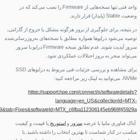
واحد فنی تنها نسخه‌هایی از Firmware را نصب می‌کند که در
وضعیت Stable (پایدار) قرار دارند.
در نتیجه، برای جلوگیری از بروز هرگونه مشکل یا خروج از گارانتی،
توصیه می‌شود درایوها همواره مطابق با نسخه‌های به‌روزرسانی‌شده
سرور آپدیت شوند. عدم تطابق نسخه Firmware درایو با سرور
می‌تواند منجر به بروز اختلالات عملکردی شود.
برای مشاهده و بررسی جزئیات فنی مربوط به درایوهای SSD
NVMe، می‌توانید به لینک زیر مراجعه کنید:
https://support.hpe.com/connect/s/softwaredetails?
language=en_US&collectionId=MTX-
9&tab=Fixes&softwareId=MTX_c6fba112306145eb968f45929a
آداک فناوری مانیا با عرضه
سرور
و
استوریج
با قیمت و کیفیت
مناسب در کنار شماست تا بهترین انتخاب را داشته باشید. با