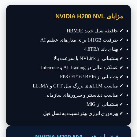
مزایای NVIDIA H200 NVL
✔ حافظه نسل جدید HBM3E
✔ ظرفیت 141GB برای مدل‌های عظیم AI
✔ پهنای باند 4.8TB/s
✔ پشتیبانی از NVLink با سرعت بالا
✔ عملکرد عالی در AI Training و Inference
✔ پشتیبانی از FP8 / FP16 / BF16
✔ مناسب LLMهای بزرگ مثل GPT و LLaMA
✔ مناسب دیتاسنتر و سرورهای سازمانی
✔ پشتیبانی از MIG
✔ بهره‌وری انرژی بهتر نسبت به نسل قبل
مشخصات فنی NVIDIA H200 NVL