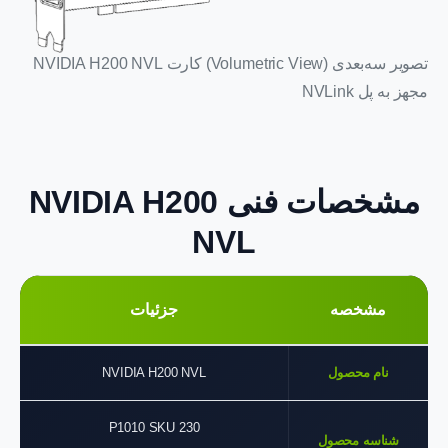
تصویر سه‌بعدی (Volumetric View) کارت NVIDIA H200 NVL
مجهز به پل NVLink
مشخصات فنی NVIDIA H200
NVL
مشخصه
جزئیات
نام محصول
NVIDIA H200 NVL
P1010 SKU 230
شناسه محصول