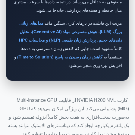
مصنوعی به حداقل می‌رساند. در نتیجه، داده‌ها با سرعت بیشتری
میان حافظه و هسته‌های پردازشی جابه‌جا می‌شوند.
مزیت این قابلیت در بارهای کاری سنگین مانند
مدل‌های زبانی
بزرگ (LLM)، هوش مصنوعی مولد (Generative AI)، تحلیل
داده‌های حجیم، پردازش زبان طبیعی (NLP) و محاسبات HPC
کاملاً مشهود است؛ جایی که کاهش زمان دسترسی به داده‌ها
مستقیماً به
کاهش زمان رسیدن به پاسخ (Time to Solution)
و
افزایش بهره‌وری منجر می‌شود.
کارت NVIDIA H200 NVL از قابلیت Multi-Instance GPU
(MIG) پشتیبانی می‌کند. این ویژگی امکان می‌دهد که GPU
به‌صورت سخت‌افزاری به هفت بخش کاملاً ایزوله تقسیم شود و
یک پلتفرم یکپارچه ایجاد کند که دیتاسنترهای الاستیک بتوانند بسته
به نوع و شدت بارکاری، به‌صورت پویا منابع را تنظیم کنند.