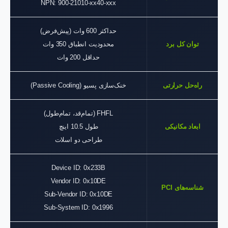
NPN: 900-21010-xx40-xxx
حداکثر 600 وات (پیش‌فرض)
توان کل برد
محدودیت انطباق 350 وات
حداقل 200 وات
راه‌حل حرارتی
خنک‌سازی پسیو (Passive Cooling)
FHFL (تمام‌قد، تمام‌طول)
ابعاد مکانیکی
طول 10.5 اینچ
طراحی دو اسلات
Device ID: 0x233B
Vendor ID: 0x10DE
شناسه‌های PCI
Sub-Vendor ID: 0x10DE
Sub-System ID: 0x1996