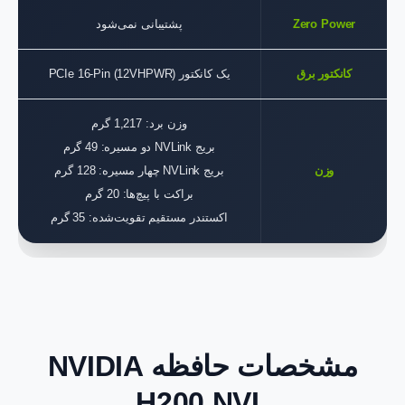
Zero Power
پشتیبانی نمی‌شود
کانکتور برق
یک کانکتور PCIe 16-Pin (12VHPWR)
وزن برد: 1,217 گرم
بریج NVLink دو مسیره: 49 گرم
وزن
بریج NVLink چهار مسیره: 128 گرم
براکت با پیچ‌ها: 20 گرم
اکستندر مستقیم تقویت‌شده: 35 گرم
مشخصات حافظه NVIDIA
H200 NVL