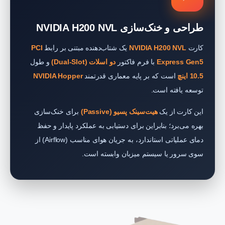
طراحی و خنک‌سازی NVIDIA H200 NVL
کارت
NVIDIA H200 NVL
یک شتاب‌دهنده مبتنی بر رابط
PCI
Express Gen5
با فرم فاکتور
دو اسلات (Dual-Slot)
و طول
10.5 اینچ
است که بر پایه معماری قدرتمند
NVIDIA Hopper
توسعه یافته است.
این کارت از یک
هیت‌سینک پسیو (Passive)
برای خنک‌سازی
بهره می‌برد؛ بنابراین برای دستیابی به عملکرد پایدار و حفظ
دمای عملیاتی استاندارد، به جریان هوای مناسب (Airflow) از
سوی سرور یا سیستم میزبان وابسته است.