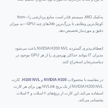
به‌کمک MIG، سیستم قادر است منابع پردازشی را—from
کوچک‌ترین وظایف تا بزرگ‌ترین Jobهای چند-GPU—به میزان
دقیق و موردنیاز تخصیص دهد.
انعطاف‌پذیری گسترده NVIDIA H200 NVL باعث می‌شود
مدیران IT بتوانند حداکثر بهره‌وری را از هر GPU موجود در
دیتاسنترشان استخراج کنند.
در مقایسه با محصولات
NVIDIA H100
و
H100 NVL
، کارت
NVIDIA H200 NVL از یک بریج NVLink پهن برای هر کارت
استفاده می‌کند. این کارت از بریج‌های ۲ اسلات و ۴ اسلات
پشتیبانی می‌کند.