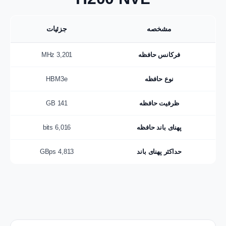
مشخصه
جزئیات
فرکانس حافظه
3,201 MHz
نوع حافظه
HBM3e
ظرفیت حافظه
141 GB
پهنای باند حافظه
6,016 bits
حداکثر پهنای باند
4,813 GBps