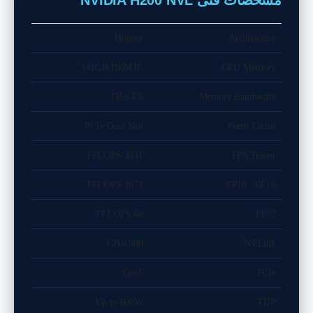
Hopper
Architecture
141GB HBM3E
GPU Memory
4.8 TB/s
Memory Bandwidth
PCIe Dual Slot
Form Factor
3341 TFLOPS
FP8 Tensor
1671 TFLOPS
FP16 / BF16
60 TFLOPS
FP32
900 GB/s
NVLink
Gen5
PCIe
Up to 600W
TDP