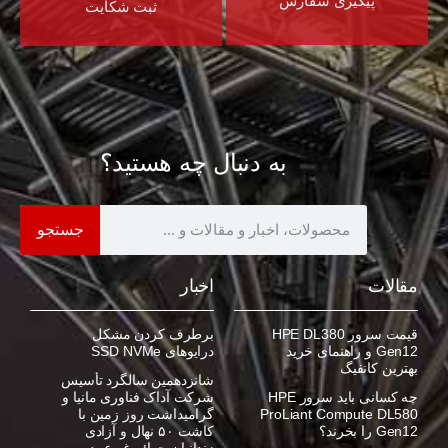
پیگیری سفارش
ثبت شکایت
به دنبال چه هستید؟
جستجو
مقالات
اخبار
قیمت سرور HPE DL380
برطرف کردن مشکل
Gen12 و راهنمای خرید
درایوهای SSD NVMe
بهترین کانفیگ
شانزدهمین سالگرد تأسیس
چه کسانی باید سرور HPE
شرکت آداک فناوری مانیا و
ProLiant Compute DL580
گرامیداشت روز زمین با
Gen12 را بخرند؟
کاشت ۵۰ نهال و آزادی
زندانیان جرائم غیرعمد