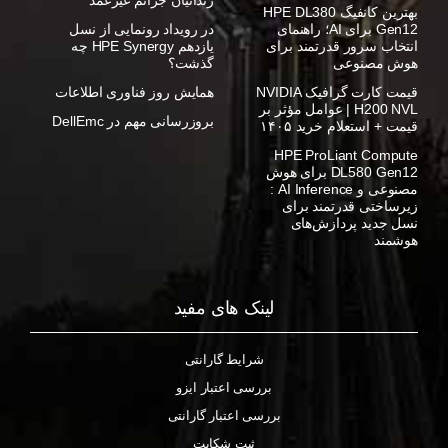
بهترین کانفیگ HPE DL380
Gen12 برای AI؛ راهنمای
در رویداد رونمایی از نسل
انتخاب سرور قدرتمند برای
یازدهم HPE Synergy چه
هوش مصنوعی
گذشت؟
قیمت کارت گرافیک NVIDIA
همایش روز فناوری اطلاعات
H200 NVL | عوامل مؤثر بر
بروزرسانی مهم در DellEmc
قیمت + استعلام خرید ۱۴۰۵
HPE ProLiant Compute
DL580 Gen12 برای هوش
مصنوعی و AI Inference :
زیرساختی قدرتمند برای
نسل جدید پردازش‌های
هوشمند
لینک های مفید
شرایط گارانتی
بررسی اعتبار ایزو
بررسی اعتبار گارانتی
ثبت شکایت