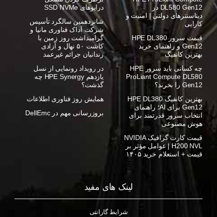
DL580 Gen12 در
درایوهای SSD NVMe
دیتاسنترهای دولتی | امنیت و
شانزدهمین سالگرد تأسیس
کارایی
شرکت آداک فناوری مانیا و
قیمت سرور HPE DL380
گرامیداشت روز زمین با
Gen12 و راهنمای خرید
کاشت ۵۰ نهال و آزادی
بهترین کانفیگ
زندانیان جرائم غیرعمد
چه کسانی باید سرور HPE
در رویداد رونمایی از نسل
ProLiant Compute DL580
یازدهم HPE Synergy چه
Gen12 را بخرند؟
گذشت؟
بهترین کانفیگ HPE DL380
همایش روز فناوری اطلاعات
Gen12 برای AI؛ راهنمای
بروزرسانی مهم در DellEmc
انتخاب سرور قدرتمند برای
هوش مصنوعی
قیمت کارت گرافیک NVIDIA
H200 NVL | عوامل مؤثر بر
قیمت + استعلام خرید ۱۴۰۵
لینک های مفید
شرایط گارانتی