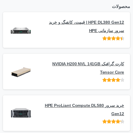
محصولات
HPE DL380 Gen12 | قیمت، کانفیگ و خرید
سرور سازمانی HPE
امتیاز
از 5
کارت گرافیک NVIDIA H200 NVL 141GB
Tensor Core
امتیاز
از
5
خرید سرور HPE ProLiant Compute DL580
Gen12
امتیاز
از 5