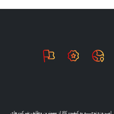
امــروزه توجــــه به کیفیت کالا از مهمترین وظایف شرکت های