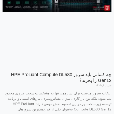
چه کسانی باید سرور HPE ProLiant Compute DL580
Gen12 را بخرند؟
مرداد ۴, ۱۴۰۵
انتخاب سرور مناسب برای سازمان، تنها به مشخصات سخت‌افزاری محدود
نمی‌شود؛ بلکه نوع بار کاری، میزان مقیاس‌پذیری، نیازهای امنیتی و برنامه
توسعه زیرساخت نیز در این تصمیم نقش مهمی دارند. HPE ProLiant
Compute DL580 Gen12 به‌عنوان یکی از قدرتمندترین سرورهای