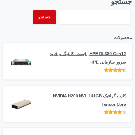
جستجو
جستجو
محصولات
HPE DL380 Gen12 | قیمت، کانفیگ و خرید
سرور سازمانی HPE
امتیاز
از 5
کارت گرافیک NVIDIA H200 NVL 141GB
Tensor Core
امتیاز
از
5