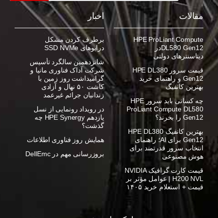
مقالات
اخبار
HPE ProLiant Compute
برطرف کردن مشکل
DL580 Gen12در
درایوهای SSD NVMe
دیتاسنترهای دولتی
شانزدهمین سالگرد تأسیس
قیمت سرور HPE DL380
شرکت آداک فناوری مانیا و
Gen12 و راهنمای خرید
گرامیداشت روز زمین با
بهترین کانفیگ
کاشت ۵۰ نهال و آزادی
زندانیان جرائم غیرعمد
چه کسانی باید سرور HPE
ProLiant Compute DL580
در رویداد رونمایی از نسل
Gen12 را بخرند؟
یازدهم HPE Synergy چه
گذشت؟
بهترین کانفیگ HPE DL380
Gen12 برای AI؛ راهنمای
همایش روز فناوری اطلاعات
انتخاب سرور قدرتمند برای
بروزرسانی مهم در DellEmc
هوش مصنوعی
قیمت کارت گرافیک NVIDIA
H200 NVL | عوامل مؤثر بر
قیمت + استعلام خرید ۱۴۰۵