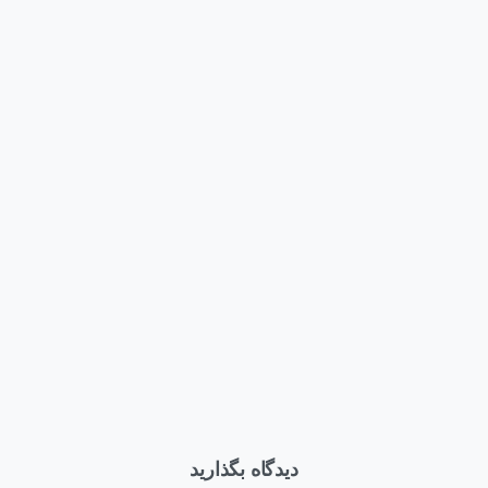
وبلاگ
اخبار
دهمین سالگرد تأسیس
 آداک فناوری مانیا و
در رویداد رونمایی از نسل
یداشت روز زمین با کاشت
یازدهم HPE Synergy چه
 نهال و آزادی زندانیان جرائم
گذشت؟
مد
یبهشت ۳, ۱۴۰۴
تیر ۴, ۱۴۰۳
دیدگاه بگذارید