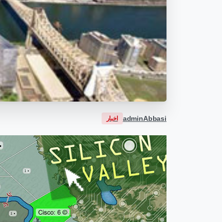
adminAbbasi
اخبار