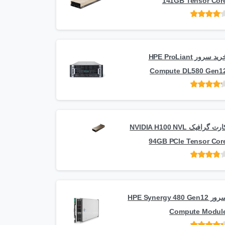
141GB Tensor Cor
امتیاز
از
5
خرید سرور HPE ProLiant
Compute DL580 Gen1
امتیاز
از 5
کارت گرافیک NVIDIA H100 NVL
94GB PCIe Tensor Cor
امتیاز
از
5
سرور HPE Synergy 480 Gen12
Compute Modul