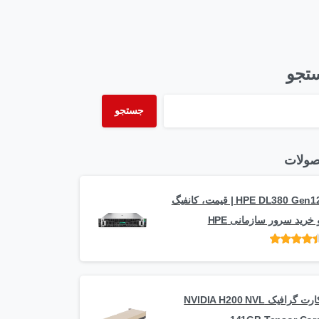
تجو
جستجو
ولات
HPE DL380 Gen12 | قیمت، کانفیگ
 خرید سرور سازمانی HPE
امتیاز
از 5
کارت گرافیک NVIDIA H200 NVL