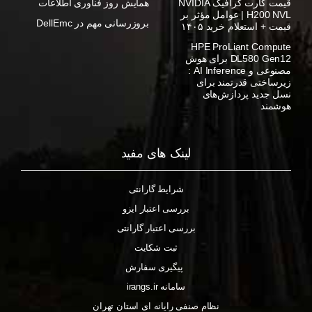
قیمت کارت گرافیک NVIDIA
همایش روز فناوری اطلاعات
H200 NVL | عوامل مؤثر بر
بروزرسانی مهم در DellEmc
قیمت + استعلام خرید ۱۴۰۵
HPE ProLiant Compute
DL580 Gen12 برای هوش
مصنوعی و AI Inference :
زیرساختی قدرتمند برای
نسل جدید پردازش‌های
هوشمند
لینک های مفید
شرایط گارانتی
بررسی اعتبار ایزو
بررسی اعتبار گارانتی
ثبت شکایت
پیگیری سفارش
سامانه irangs.ir
نظام صنفی رایانه ای استان تهران