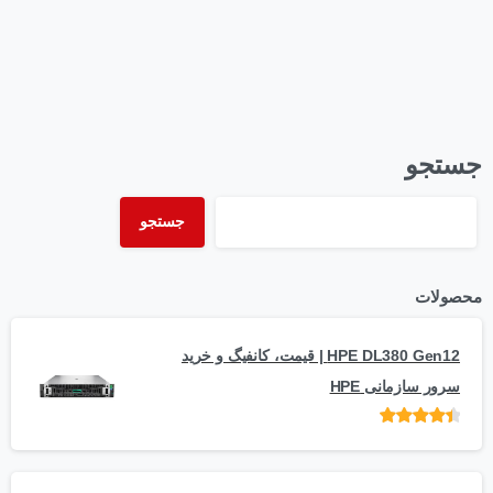
جستجو
جستجو
محصولات
HPE DL380 Gen12 | قیمت، کانفیگ و خرید
سرور سازمانی HPE
امتیاز
از 5