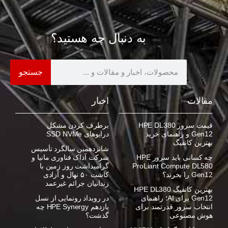
به دنبال چه هستید؟
جستجو
مقالات
اخبار
قیمت سرور HPE DL380
برطرف کردن مشکل
Gen12 و راهنمای خرید
درایوهای SSD NVMe
بهترین کانفیگ
شانزدهمین سالگرد تأسیس
چه کسانی باید سرور HPE
شرکت آداک فناوری مانیا و
ProLiant Compute DL580
گرامیداشت روز زمین با
Gen12 را بخرند؟
کاشت ۵۰ نهال و آزادی
زندانیان جرائم غیرعمد
بهترین کانفیگ HPE DL380
Gen12 برای AI؛ راهنمای
در رویداد رونمایی از نسل
انتخاب سرور قدرتمند برای
یازدهم HPE Synergy چه
هوش مصنوعی
گذشت؟