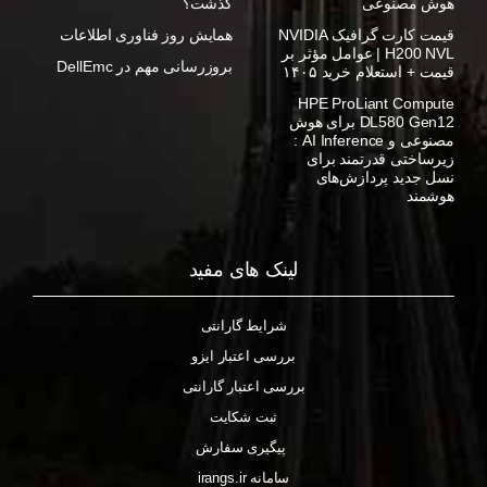
هوش مصنوعی
گذشت؟
قیمت کارت گرافیک NVIDIA
همایش روز فناوری اطلاعات
H200 NVL | عوامل مؤثر بر
بروزرسانی مهم در DellEmc
قیمت + استعلام خرید ۱۴۰۵
HPE ProLiant Compute
DL580 Gen12 برای هوش
مصنوعی و AI Inference :
زیرساختی قدرتمند برای
نسل جدید پردازش‌های
هوشمند
لینک های مفید
شرایط گارانتی
بررسی اعتبار ایزو
بررسی اعتبار گارانتی
ثبت شکایت
پیگیری سفارش
سامانه irangs.ir