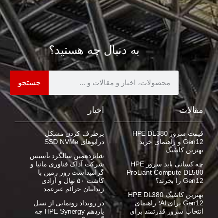
به دنبال چه هستید؟
جستجو
مقالات
اخبار
قیمت سرور HPE DL380
برطرف کردن مشکل
Gen12 و راهنمای خرید
درایوهای SSD NVMe
بهترین کانفیگ
شانزدهمین سالگرد تأسیس
چه کسانی باید سرور HPE
شرکت آداک فناوری مانیا و
ProLiant Compute DL580
گرامیداشت روز زمین با
Gen12 را بخرند؟
کاشت ۵۰ نهال و آزادی
زندانیان جرائم غیرعمد
بهترین کانفیگ HPE DL380
Gen12 برای AI؛ راهنمای
در رویداد رونمایی از نسل
انتخاب سرور قدرتمند برای
یازدهم HPE Synergy چه