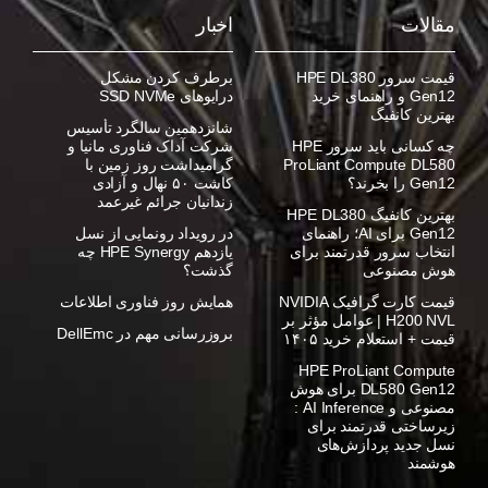
مقالات
اخبار
قیمت سرور HPE DL380
برطرف کردن مشکل
Gen12 و راهنمای خرید
درایوهای SSD NVMe
بهترین کانفیگ
شانزدهمین سالگرد تأسیس
چه کسانی باید سرور HPE
شرکت آداک فناوری مانیا و
ProLiant Compute DL580
گرامیداشت روز زمین با
Gen12 را بخرند؟
کاشت ۵۰ نهال و آزادی
زندانیان جرائم غیرعمد
بهترین کانفیگ HPE DL380
Gen12 برای AI؛ راهنمای
در رویداد رونمایی از نسل
انتخاب سرور قدرتمند برای
یازدهم HPE Synergy چه
هوش مصنوعی
گذشت؟
قیمت کارت گرافیک NVIDIA
همایش روز فناوری اطلاعات
H200 NVL | عوامل مؤثر بر
بروزرسانی مهم در DellEmc
قیمت + استعلام خرید ۱۴۰۵
HPE ProLiant Compute
DL580 Gen12 برای هوش
مصنوعی و AI Inference :
زیرساختی قدرتمند برای
نسل جدید پردازش‌های
هوشمند