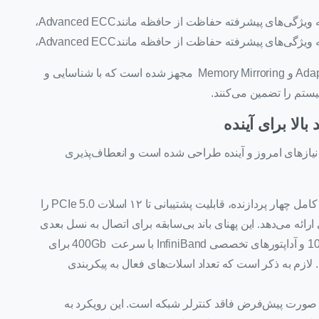
برای تضمین پایداری در محیط‌های حیاتی، این سرور به ویژگی‌های پیشرفته حفاظت از حافظه مانندAdvanced ECC،
‌های پیشرفته حفاظت از حافظه مانندAdvanced ECC،
Adaptive Double DRAM Device Correction (ADDDC) و Memory Mirroring مجهز شده است که با شناسایی و
ستم را تضمین می‌کنند.
ازهای امروز و آینده طراحی شده است و انعطاف‌پذیری
این سرور با پیکربندی کامل چهار پردازنده، قابلیت پشتیبانی تا ۱۲ اسلات PCIe 5.0 را
ارائه می‌دهد. این پهنای باند بی‌سابقه برای اتصال به نسل بعدی
تجهیزات شبکه، از جمله گزینه‌های اترنت تا100Gb و آداپتورهای تخصصی InfiniBand با سرعت 400Gb برای
نوعی و HPC حیاتی است. لازم به ذکر است که تعداد اسلات‌های فعال به پیکربندی
 DL580 Gen12 به صورت پیش‌فرض فاقد کنترلر شبکه است. این رویکرد به