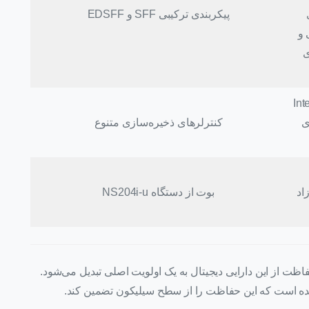
ی
پیکربندی ترکیبی SFF و EDSFF
ی و
ی
) و Intel VROC
ای
کنترلرهای ذخیره‌سازی متنوع
اد
بوت از دستگاه NS204i-u
فاظت از این دارایی دیجیتال به یک اولویت اصلی تبدیل می‌شود.