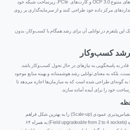
کسب‌وکارها اجازه می‌دهد تا با استفاده از گزینه‌های متنوع OCP 3.0 و کارت‌های PCIe، زیرساخت شبکه خود
انداردهای مرکز داده خود طراحی کنند و از سرمایه‌گذاری بر روی
 این پلتفرم در توانایی آن برای رشد همگام با کسب‌وکار، بدون
 رشد کسب‌وکار
قادر به پاسخگویی به نیازهای در حال تحول کسب‌وکار باشد.
ت، بلکه به معنای توانایی رشد هوشمندانه و بهینه منابع موجود
است. معماری سرور HPE ProLiant DL580 Gen12 به گونه‌ای طراحی شده است که به سازمان‌ها اجازه می‌دهد تا
رساخت خود را برای آینده آماده سازند.
فظه
سرور DL580 Gen12 امکان رشد درون سیستمی یا مقیاس‌پذیری عمودی (Scale-up) را به بهترین شکل فراهم
می‌کند. قابلیت ارتقای میدانی از ۲ به ۴ سوکت پردازنده (Field upgradeable from 2 to 4 sockets) به همراه ۶۴