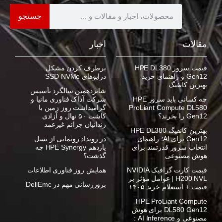
جستجو
مقالات
اخبار
قیمت سرور HPE DL380
برطرف کردن مشکل
Gen12 و راهنمای خرید
درایوهای SSD NVMe
بهترین کانفیگ
شانزدهمین سالگرد تأسیس
چه کسانی باید سرور HPE
شرکت آداک فناوری مانیا و
ProLiant Compute DL580
گرامیداشت روز زمین با
Gen12 را بخرند؟
کاشت ۵۰ نهال و آزادی
زندانیان جرائم غیرعمد
بهترین کانفیگ HPE DL380
Gen12 برای AI؛ راهنمای
در رویداد رونمایی از نسل
انتخاب سرور قدرتمند برای
یازدهم HPE Synergy چه
هوش مصنوعی
گذشت؟
قیمت کارت گرافیک NVIDIA
همایش روز فناوری اطلاعات
H200 NVL | عوامل مؤثر بر
بروزرسانی مهم در DellEmc
قیمت + استعلام خرید ۱۴۰۵
HPE ProLiant Compute
DL580 Gen12 برای هوش
مصنوعی و AI Inference :