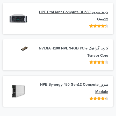
خرید سرور HPE ProLiant Compute DL580
Gen12
امتیاز
از 5
کارت گرافیک NVIDIA H100 NVL 94GB PCIe
Tensor Core
امتیاز
از
5
سرور HPE Synergy 480 Gen12 Compute
Module
امتیاز
از 5