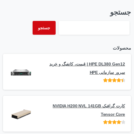
جستجو
جستجو
محصولات
HPE DL380 Gen12 | قیمت، کانفیگ و خرید
سرور سازمانی HPE
امتیاز
از 5
کارت گرافیک NVIDIA H200 NVL 141GB
Tensor Core
امتیاز
از
5