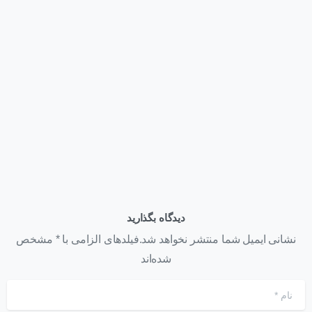
وبلاگ
قیمت کارت گرافیک NVIDIA H200 NVL | عوامل مؤثر بر قیمت
+ استعلام خرید ۱۴۰۵
تیر ۲۲, ۱۴۰۵
دیدگاه بگذارید
نشانی ایمیل شما منتشر نخواهد شد.فیلدهای الزامی با * مشخص
شده‌اند
نام
*