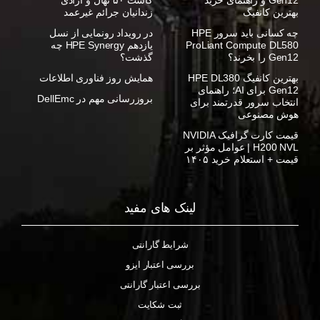
بهترین کانفیگ
زندانیان جرائم غیرعمد
چه کسانی باید سرور HPE
در رویداد رونمایی از نسل
ProLiant Compute DL580
یازدهم HPE Synergy چه
Gen12 را بخرند؟
گذشت؟
بهترین کانفیگ HPE DL380
همایش روز فناوری اطلاعات
Gen12 برای AI؛ راهنمای
بروزرسانی مهم در DellEmc
انتخاب سرور قدرتمند برای
هوش مصنوعی
قیمت کارت گرافیک NVIDIA
H200 NVL | عوامل مؤثر بر
قیمت + استعلام خرید ۱۴۰۵
لینک های مفید
شرایط گارانتی
بررسی اعتبار ایزو
بررسی اعتبار گارانتی
ثبت شکایت