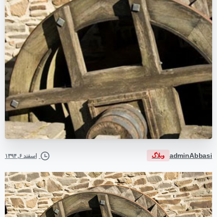
adminAbbasi
وبلاگ
اسفند ۶, ۱۳۹۴