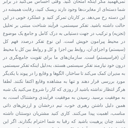
نمی‌فهمید مگر اینکه امتحان کنید. وقتی احساس می‌کنید در برابر
شما دسته‌ای از مغایرت‌ها وجود دارند ریسک کنید، رقابت همیشه در
این دسته رخ می‌دهد. بر کارتان تمرکز کنید و عملکرد خوبی در این
حالت داشته باشید. تفکر سیستمی، فرآیند شناخت مبتنی بر تحلیل
(تجزیه) و ترکیب در جهت دستیابی به درک کامل و جامع یک موضوع
در محیط پیرامون خویش است. این نوع تفکر درصدد فهم کل
(سیستم) و اجزای آن، روابط بین اجزا و کل و روابط بین کل با محیط
آن (فراسیستم) است. سازمان‌های ما برای تقویت جامع‌نگری در
درون خود نیازمند تفکر سیستمی هستند، به‌دلیل اینکه تفکر سیستمی
به مدیران کمک می‌کند تا ساختار، الگوها و وقایع را در پیوند با یکدیگر
مورد بررسی قرار دهند و تنها به مشاهده وقایع اکتفا نکنند. لطفا
هرگز انتظار نداشته باشید از روزی که کار را شروع می‌کنید یک شبه
به موفقیت برسید. رسیدن به موفقیت فرآیندی وحشتناک است، به
همین دلیل داشتن رهبری خوب، تیم درخشان و ارزش‌های ذاتی
مناسب، اهمیت پیدا می‌کنند. کاری کنید مشتریان دوستتان داشته
باشند چنان پرهیبت باشید که رقبا به شما احترام بگذارند. اگر این