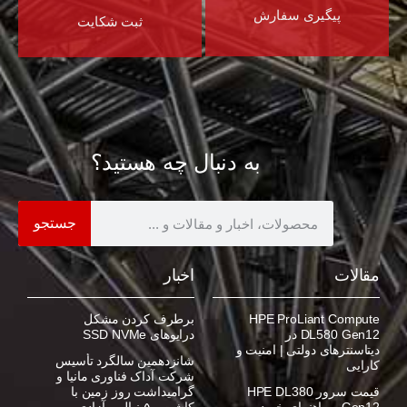
پیگیری سفارش
ثبت شکایت
به دنبال چه هستید؟
جستجو
مقالات
اخبار
HPE ProLiant Compute
برطرف کردن مشکل
DL580 Gen12 در
درایوهای SSD NVMe
دیتاسنترهای دولتی | امنیت و
شانزدهمین سالگرد تأسیس
کارایی
شرکت آداک فناوری مانیا و
قیمت سرور HPE DL380
گرامیداشت روز زمین با
Gen12 و راهنمای خرید
کاشت ۵۰ نهال و آزادی