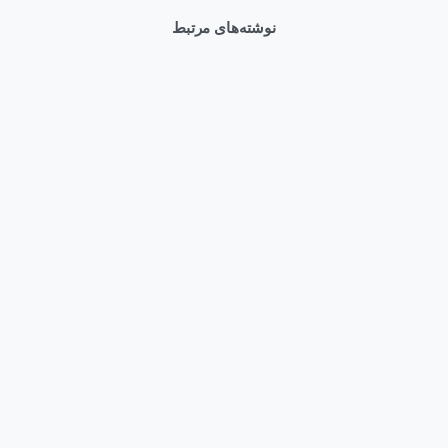
نوشته‌های مرتبط
0
Articles
وبلاگ
HPE ProLiant Compute DL580 Gen12 در دیتاسنترهای
دولتی | امنیت و کارایی
مرداد ۱۷, ۱۴۰۵