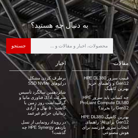
به دنبال چه هستید؟
جستجو
مقالات
اخبار
قیمت سرور HPE DL380
برطرف کردن مشکل
Gen12 و راهنمای خرید
درایوهای SSD NVMe
بهترین کانفیگ
شانزدهمین سالگرد تأسیس
چه کسانی باید سرور HPE
شرکت آداک فناوری مانیا و
ProLiant Compute DL580
گرامیداشت روز زمین با
Gen12 را بخرند؟
کاشت ۵۰ نهال و آزادی
زندانیان جرائم غیرعمد
بهترین کانفیگ HPE DL380
Gen12 برای AI؛ راهنمای
در رویداد رونمایی از نسل
انتخاب سرور قدرتمند برای
یازدهم HPE Synergy چه
هوش مصنوعی
گذشت؟