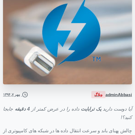
adminAbbasi
وبلاگ
مهر ۷, ۱۳۹۴
آیا دوست دارید
یک ترابایت
داده را در عرض کمتر از
4 دقیقه
جابجا
کنید؟!
چالش پهنای باند و سرعت انتقال داده ها در شبکه های کامپیوتری از