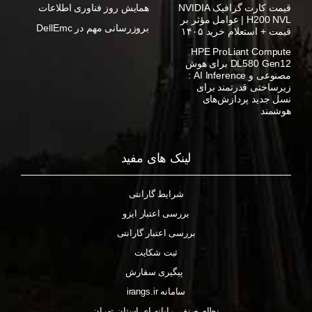
قیمت کارت گرافیک NVIDIA
همایش روز فناوری اطلاعات
H200 NVL | عوامل مؤثر بر
بروزرسانی مهم در DellEmc
قیمت + استعلام خرید ۱۴۰۵
HPE ProLiant Compute
DL580 Gen12 برای هوش
مصنوعی و AI Inference :
زیرساختی قدرتمند برای
نسل جدید پردازش‌های
هوشمند
لینک های مفید
شرایط گارانتی
بررسی اعتبار ایزو
بررسی اعتبار گارانتی
ثبت شکایت
پیگیری سفارش
سامانه irangs.ir
نظام صنفی رایانه ای استان تهران