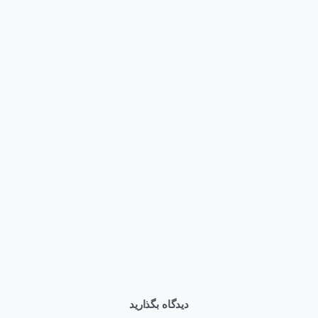
وبلاگ
قیمت کارت گرافیک NVIDIA H200 NVL | عوامل مؤثر بر قیمت
+ استعلام خرید ۱۴۰۵
تیر ۲۲, ۱۴۰۵
دیدگاه بگذارید