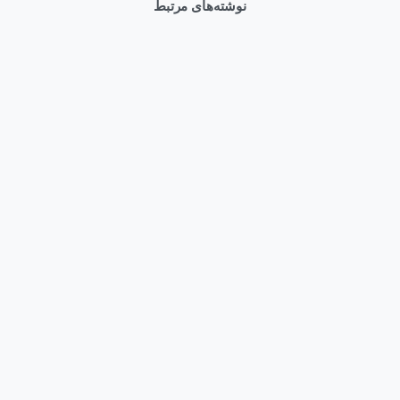
نوشته‌های مرتبط
0
Articles
وبلاگ
قیمت سرور HPE DL380 Gen12 و راهنمای خرید بهترین کانفیگ
مرداد ۱۱, ۱۴۰۵