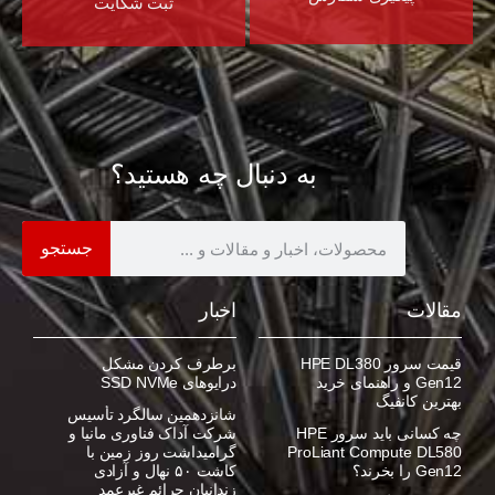
ثبت شکایت
به دنبال چه هستید؟
جستجو
مقالات
اخبار
قیمت سرور HPE DL380
برطرف کردن مشکل
Gen12 و راهنمای خرید
درایوهای SSD NVMe
بهترین کانفیگ
شانزدهمین سالگرد تأسیس
چه کسانی باید سرور HPE
شرکت آداک فناوری مانیا و
ProLiant Compute DL580
گرامیداشت روز زمین با
Gen12 را بخرند؟
کاشت ۵۰ نهال و آزادی
زندانیان جرائم غیرعمد