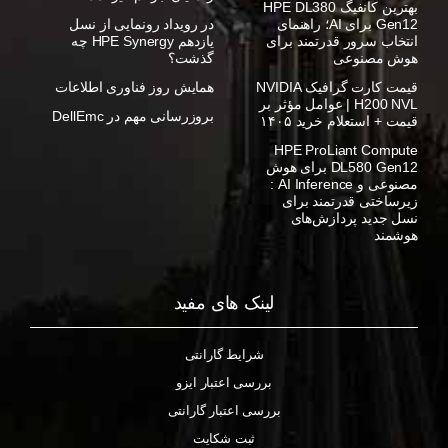
بهترین کانفیگ HPE DL380
Gen12 برای AI؛ راهنمای
در رویداد رونمایی از نسل
انتخاب سرور قدرتمند برای
یازدهم HPE Synergy چه
هوش مصنوعی
گذشت؟
قیمت کارت گرافیک NVIDIA
همایش روز فناوری اطلاعات
H200 NVL | عوامل مؤثر بر
بروزرسانی مهم در DellEmc
قیمت + استعلام خرید ۱۴۰۵
HPE ProLiant Compute
DL580 Gen12 برای هوش
مصنوعی و AI Inference :
زیرساختی قدرتمند برای
نسل جدید پردازش‌های
هوشمند
لینک های مفید
شرایط گارانتی
بررسی اعتبار ایزو
بررسی اعتبار گارانتی
ثبت شکایت