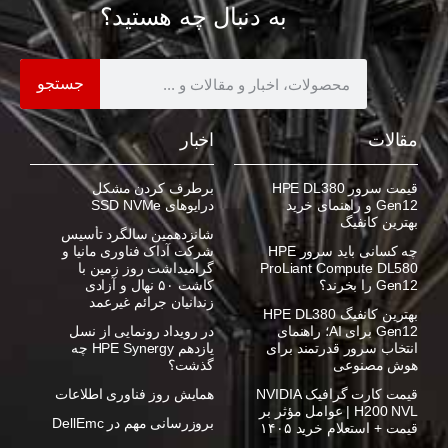
به دنبال چه هستید؟
جستجو
مقالات
اخبار
قیمت سرور HPE DL380
برطرف کردن مشکل
Gen12 و راهنمای خرید
درایوهای SSD NVMe
بهترین کانفیگ
شانزدهمین سالگرد تأسیس
چه کسانی باید سرور HPE
شرکت آداک فناوری مانیا و
ProLiant Compute DL580
گرامیداشت روز زمین با
Gen12 را بخرند؟
کاشت ۵۰ نهال و آزادی
زندانیان جرائم غیرعمد
بهترین کانفیگ HPE DL380
Gen12 برای AI؛ راهنمای
در رویداد رونمایی از نسل
انتخاب سرور قدرتمند برای
یازدهم HPE Synergy چه
هوش مصنوعی
گذشت؟
قیمت کارت گرافیک NVIDIA
همایش روز فناوری اطلاعات
H200 NVL | عوامل مؤثر بر
بروزرسانی مهم در DellEmc
قیمت + استعلام خرید ۱۴۰۵