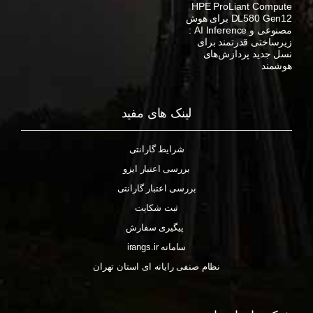
HPE ProLiant Compute
DL580 Gen12 برای هوش
مصنوعی و AI Inference :
زیرساختی قدرتمند برای
نسل جدید پردازش‌های
هوشمند
لینک های مفید
شرایط گارانتی
بررسی اعتبار ایزو
بررسی اعتبار گارانتی
ثبت شکایت
پیگیری سفارش
سامانه irangs.ir
نظام صنفی رایانه ای استان تهران