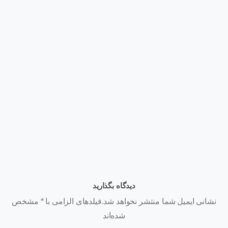
وبلاگ
قیمت کارت گرافیک NVIDIA H200 NVL | عوامل مؤثر بر قیمت
+ استعلام خرید ۱۴۰۵
تیر ۲۲, ۱۴۰۵
دیدگاه بگذارید
نشانی ایمیل شما منتشر نخواهد شد.فیلدهای الزامی با * مشخص
شده‌اند