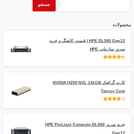
جستجو
محصولات
HPE DL380 Gen12 | قیمت، کانفیگ و خرید
سرور سازمانی HPE
امتیاز
از 5
کارت گرافیک NVIDIA H200 NVL 141GB
Tensor Core
امتیاز
از
5
خرید سرور HPE ProLiant Compute DL580
Gen12