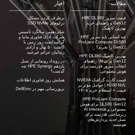
مقالات
اخبار
قیمت سرور HPE DL380
برطرف کردن مشکل
Gen12 و راهنمای خرید
درایوهای SSD NVMe
بهترین کانفیگ
شانزدهمین سالگرد تأسیس
چه کسانی باید سرور HPE
شرکت آداک فناوری مانیا و
ProLiant Compute DL580
گرامیداشت روز زمین با
Gen12 را بخرند؟
کاشت ۵۰ نهال و آزادی
زندانیان جرائم غیرعمد
بهترین کانفیگ HPE DL380
Gen12 برای AI؛ راهنمای
در رویداد رونمایی از نسل
انتخاب سرور قدرتمند برای
یازدهم HPE Synergy چه
هوش مصنوعی
گذشت؟
قیمت کارت گرافیک NVIDIA
همایش روز فناوری اطلاعات
H200 NVL | عوامل مؤثر بر
بروزرسانی مهم در DellEmc
قیمت + استعلام خرید ۱۴۰۵
HPE ProLiant Compute
DL580 Gen12 برای هوش
مصنوعی و AI Inference :
زیرساختی قدرتمند برای
نسل جدید پردازش‌های
هوشمند