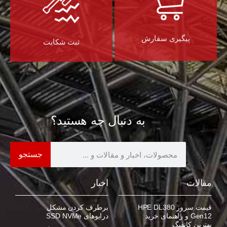
پیگیری سفارش
ثبت شکایت
به دنبال چه هستید؟
جستجو
مقالات
اخبار
قیمت سرور HPE DL380
برطرف کردن مشکل
Gen12 و راهنمای خرید
درایوهای SSD NVMe
بهترین کانفیگ