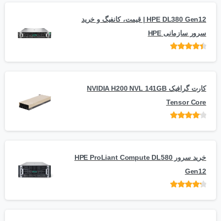
HPE DL380 Gen12 | قیمت، کانفیگ و خرید
سرور سازمانی HPE
امتیاز
از 5
کارت گرافیک NVIDIA H200 NVL 141GB
Tensor Core
امتیاز
از
5
خرید سرور HPE ProLiant Compute DL580
Gen12
امتیاز
از 5