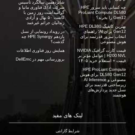
شانزدهمین سالگرد تأسیس
چه کسانی باید سرور HPE
شرکت آداک فناوری مانیا و
ProLiant Compute DL580
گرامیداشت روز زمین با
Gen12 را بخرند؟
کاشت ۵۰ نهال و آزادی
زندانیان جرائم غیرعمد
بهترین کانفیگ HPE DL380
Gen12 برای AI؛ راهنمای
در رویداد رونمایی از نسل
انتخاب سرور قدرتمند برای
یازدهم HPE Synergy چه
هوش مصنوعی
گذشت؟
قیمت کارت گرافیک NVIDIA
همایش روز فناوری اطلاعات
H200 NVL | عوامل مؤثر بر
بروزرسانی مهم در DellEmc
قیمت + استعلام خرید ۱۴۰۵
HPE ProLiant Compute
DL580 Gen12 برای هوش
مصنوعی و AI Inference :
زیرساختی قدرتمند برای
نسل جدید پردازش‌های
هوشمند
لینک های مفید
شرایط گارانتی