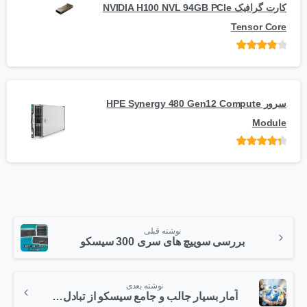
کارت گرافیک NVIDIA H100 NVL 94GB PCIe
Tensor Core
امتیاز
از
5
سرور HPE Synergy 480 Gen12 Compute
Module
امتیاز
از 5
نوشته قبلی
بررسی سوییچ های سری 300 سیسکو
نوشته بعدی
آمار بسیار جالب و جامع سیسکو از تبادل اطلاعات اینترنت در سال 2015