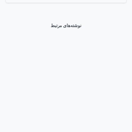
نوشته‌های مرتبط
0
Articles
وبلاگ
قیمت سرور HPE DL380 Gen12 و راهنمای خرید بهترین کانفیگ