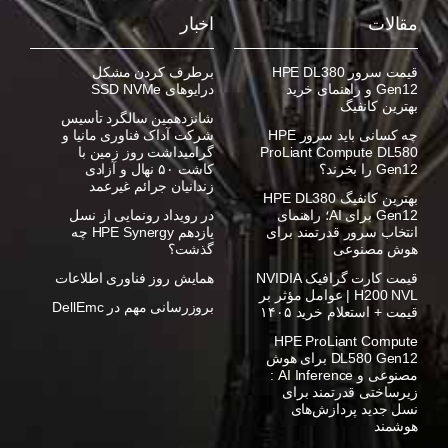
مقالات
اخبار
قیمت سرور HPE DL380
برطرف کردن مشکل
Gen12 و راهنمای خرید
درایوهای SSD NVMe
بهترین کانفیگ
شانزدهمین سالگرد تأسیس
چه کسانی باید سرور HPE
شرکت آداک فناوری مانیا و
ProLiant Compute DL580
گرامیداشت روز زمین با
Gen12 را بخرند؟
کاشت ۵۰ نهال و آزادی
زندانیان جرائم غیرعمد
بهترین کانفیگ HPE DL380
Gen12 برای AI؛ راهنمای
در رویداد رونمایی از نسل
انتخاب سرور قدرتمند برای
یازدهم HPE Synergy چه
هوش مصنوعی
گذشت؟
قیمت کارت گرافیک NVIDIA
همایش روز فناوری اطلاعات
H200 NVL | عوامل مؤثر بر
بروزرسانی مهم در DellEmc
قیمت + استعلام خرید ۱۴۰۵
HPE ProLiant Compute
DL580 Gen12 برای هوش
مصنوعی و AI Inference :
زیرساختی قدرتمند برای
نسل جدید پردازش‌های
هوشمند