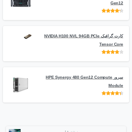
Gen12
امتیاز
از 5
کارت گرافیک NVIDIA H100 NVL 94GB PCIe
Tensor Core
امتیاز
از
5
سرور HPE Synergy 480 Gen12 Compute
Module
امتیاز
از 5
نوشته قبلی