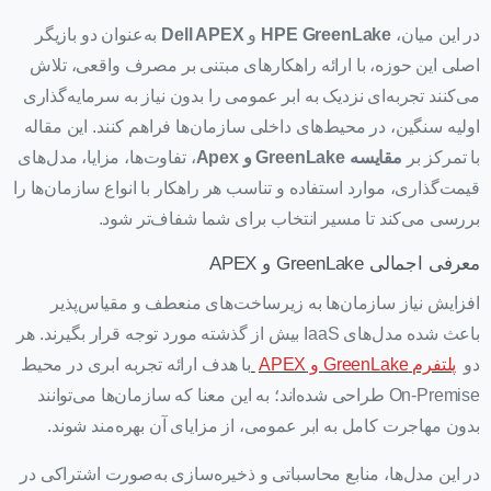
در این میان،
HPE GreenLake
و
Dell APEX
به‌عنوان دو بازیگر
اصلی این حوزه، با ارائه راهکارهای مبتنی بر مصرف واقعی، تلاش
می‌کنند تجربه‌ای نزدیک به ابر عمومی را بدون نیاز به سرمایه‌گذاری
اولیه سنگین، در محیط‌های داخلی سازمان‌ها فراهم کنند. این مقاله
با تمرکز بر
مقایسه GreenLake و Apex
، تفاوت‌ها، مزایا، مدل‌های
قیمت‌گذاری، موارد استفاده و تناسب هر راهکار با انواع سازمان‌ها را
بررسی می‌کند تا مسیر انتخاب برای شما شفاف‌تر شود.
معرفی اجمالی GreenLake و APEX
افزایش نیاز سازمان‌ها به زیرساخت‌های منعطف و مقیاس‌پذیر
باعث شده مدل‌های IaaS بیش از گذشته مورد توجه قرار بگیرند. هر
دو
پلتفرم GreenLake و APEX
با هدف ارائه تجربه ابری در محیط
On-Premise طراحی شده‌اند؛ به این معنا که سازمان‌ها می‌توانند
بدون مهاجرت کامل به ابر عمومی، از مزایای آن بهره‌مند شوند.
در این مدل‌ها، منابع محاسباتی و ذخیره‌سازی به‌صورت اشتراکی در