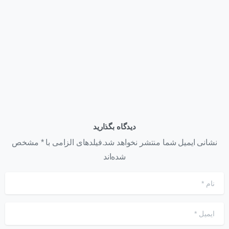
قیمت کارت گرافیک NVIDIA H200 NVL | عوامل مؤثر بر قیمت
+ استعلام خرید ۱۴۰۵
تیر ۲۲, ۱۴۰۵
دیدگاه بگذارید
نشانی ایمیل شما منتشر نخواهد شد.فیلدهای الزامی با * مشخص
شده‌اند
نام
*
ایمیل
*