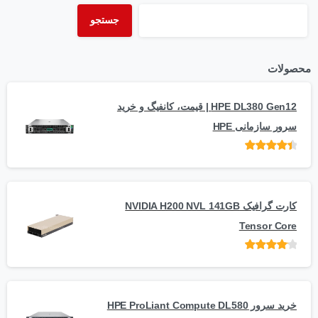
جستجو
محصولات
HPE DL380 Gen12 | قیمت، کانفیگ و خرید
سرور سازمانی HPE
امتیاز
از 5
کارت گرافیک NVIDIA H200 NVL 141GB
Tensor Core
امتیاز
از
5
خرید سرور HPE ProLiant Compute DL580