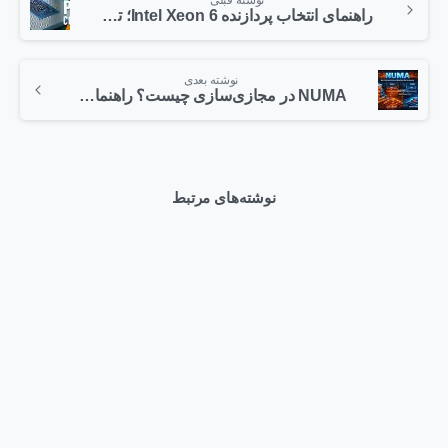
راهنمای انتخاب پردازنده Intel Xeon 6؛ تفاوت P-Core و E-Core
نوشته بعدی
NUMA در مجازی‌سازی چیست؟ راهنمای کامل بهینه‌سازی CPU و Memory در VMware ESXi
نوشته‌های مرتبط
0