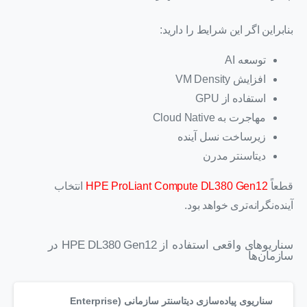
بنابراین اگر این شرایط را دارید:
توسعه AI
افزایش VM Density
استفاده از GPU
مهاجرت به Cloud Native
زیرساخت نسل آینده
دیتاسنتر مدرن
قطعاً
HPE ProLiant Compute DL380 Gen12
انتخاب
آینده‌نگرانه‌تری خواهد بود.
سناریوهای واقعی استفاده از HPE DL380 Gen12 در
سازمان‌ها
سناریوی پیاده‌سازی دیتاسنتر سازمانی (Enterprise