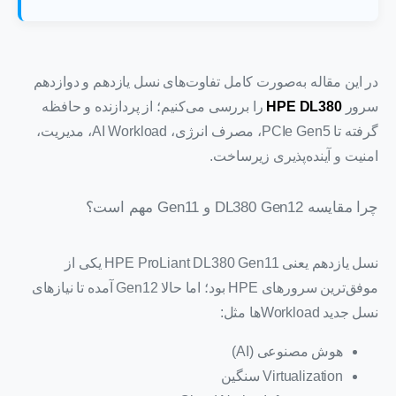
در این مقاله به‌صورت کامل تفاوت‌های نسل یازدهم و دوازدهم
سرور
HPE DL380
را بررسی می‌کنیم؛ از پردازنده و حافظه
گرفته تا PCIe Gen5، مصرف انرژی، AI Workload، مدیریت،
امنیت و آینده‌پذیری زیرساخت.
چرا مقایسه DL380 Gen12 و Gen11 مهم است؟
نسل یازدهم یعنی
HPE ProLiant DL380 Gen11
یکی از
موفق‌ترین سرورهای HPE بود؛ اما حالا Gen12 آمده تا نیازهای
نسل جدید Workloadها مثل:
هوش مصنوعی (AI)
Virtualization سنگین