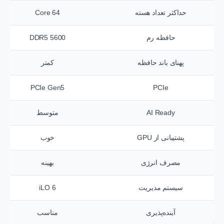
حداکثر تعداد هسته
64 Core
حافظه رم
DDR5 5600
پهنای باند حافظه
کمتر
PCIe Gen5
PCIe
AI Ready
متوسط
پشتیبانی از GPU
خوب
مصرف انرژی
بهینه
سیستم مدیریت
iLO 6
آینده‌پذیری
مناسب