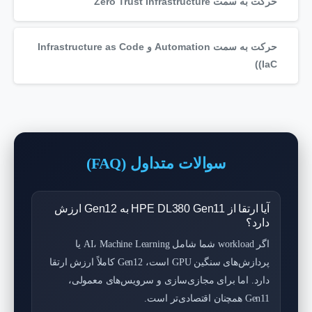
حرکت به سمت Zero Trust Infrastructure
حرکت به سمت Automation و Infrastructure as Code
(IaC)
سوالات متداول (FAQ)
آیا ارتقا از HPE DL380 Gen11 به Gen12 ارزش
دارد؟
اگر workload شما شامل AI، Machine Learning یا
پردازش‌های سنگین GPU است، Gen12 کاملاً ارزش ارتقا
دارد. اما برای مجازی‌سازی و سرویس‌های معمولی،
Gen11 همچنان اقتصادی‌تر است.