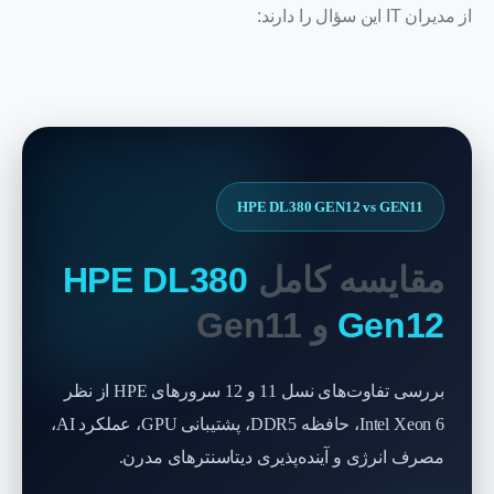
از مدیران IT این سؤال را دارند:
HPE DL380 GEN12 vs GEN11
مقایسه کامل
HPE DL380
Gen12
و Gen11
بررسی تفاوت‌های نسل 11 و 12 سرورهای HPE از نظر
Intel Xeon 6، حافظه DDR5، پشتیبانی GPU، عملکرد AI،
مصرف انرژی و آینده‌پذیری دیتاسنترهای مدرن.