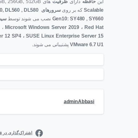
این
حافظه
دارای
ظرفیت
های 128GB, 256GB, 512GB می باشد که توسط
Scalable
که بر روی
سرورهای HPE ProLiant DL Gen10: DL360
Gen10: SY480 , SY660
نصب می شوند توسط
سیس
) ،
Microsoft Windows Server 2019 ، Red Hat
er 12 SP4 ، SUSE Linux
VMware 6.7 U1
پشتیبانی می شوند.
adminAbbasi
اشتراک‌گذاری در 