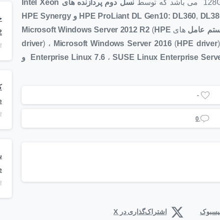
نسل دوم پردازنده های
Intel Xeon
,
DL380, DL560 , DL580 و HPE Synergy
تم عامل
های
HPE
(
Microsoft Windows Server 2012 R2
2
driver
) ،
Microsoft
Windows Server 2016
(
HPE driver
SUSE Linux Enterprise Serv
،
Enterprise Linux 7.6
Enterprise Server 15 و
-
e
0
e
فیسبوک
اشتراک‌گذاری در X