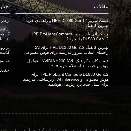
مقالات
اخبار
قیمت سرور HPE DL380 Gen12 و راهنمای خرید
برطرف ک
بهترین کانفیگ
شانزده
چه کسانی باید سرور HPE ProLiant Compute
DL580 Gen12 را بخرند؟
زندانی
بهترین کانفیگ HPE DL380 Gen12 برای AI؛
راهنمای انتخاب سرور قدرتمند برای هوش مصنوعی
گذشت
قیمت کارت گرافیک NVIDIA H200 NVL | عوامل
همایش 
مؤثر بر قیمت + استعلام خرید ۱۴۰۵
بروزرسان
HPE ProLiant Compute DL580 Gen12 برای
هوش مصنوعی و AI Inference : زیرساختی قدرتمند
برای نسل جدید پردازش‌های هوشمند
© کلیه حقوق این سایت متعلق به شرکت آداک فن آوری مانیا می باشد.