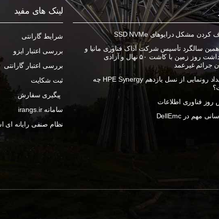
لینک های مفید
ردن مشکل درایوهای SSD NVMe
شرایط گارانتی
مین سالگرد تأسیس شرکت آداک فناوری مانیا و
بررسی اعتبار ایزو
گرامیداشت روز زمین با کاشت ۵۰ نهال و آزادی
ان جرائم غیرعمد
بررسی اعتبار گارانتی
در رویداد رونمایی از نسل یازدهم HPE Synergy چه
ثبت شکایت
؟
پیگیری سفارش
روز فناوری اطلاعات
سامانه irangs.ir
ی مهم در DellEmc
نظام صنفی رایانه ای اس