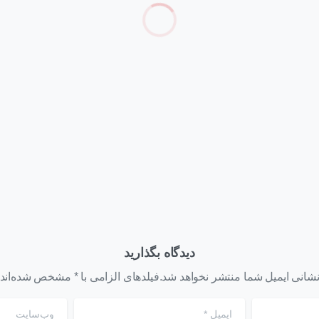
Articles
وبلاگ
Arti
وبلاگ
بهترین کانفیگ HPE DL380
چه کسانی باید سرور HPE
Gen12 برای AI؛ راهنمای
ProLiant Compute D
انتخاب سرور قدرتمند برای
بخرند؟
هوش مصنوعی
 ۴, ۱۴۰۵
تیر ۳۱, ۱۴۰۵
دیدگاه بگذارید
شانی ایمیل شما منتشر نخواهد شد.فیلدهای الزامی با * مشخص شده‌اند
ایمیل
*
وب‌سایت