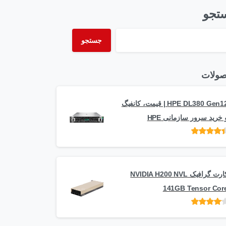
تجو
جستجو
ولات
HPE DL380 Gen12 | قیمت، کانفیگ
 خرید سرور سازمانی HPE
امتیاز
از 5
کارت گرافیک NVIDIA H200 NVL
141GB Tensor Cor
امتیاز
از
5