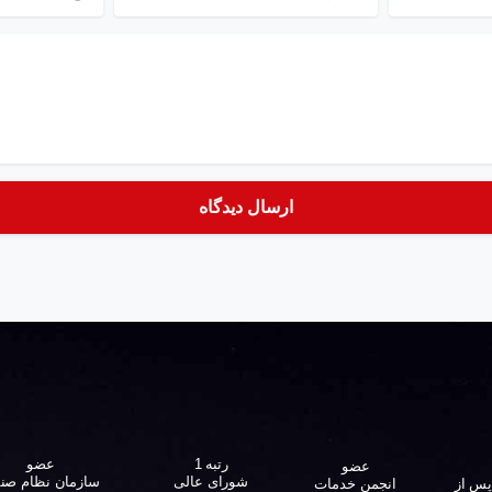
عضو
رتبه 1
عضو
سازمان نظام صن
شورای عالی
پس از
انجمن خدمات