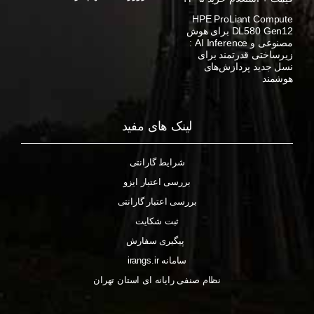
HPE ProLiant Compute
DL580 Gen12 برای هوش
مصنوعی و AI Inference :
زیرساختی قدرتمند برای
نسل جدید پردازش‌های
هوشمند
لینک های مفید
شرایط گارانتی
بررسی اعتبار ایزو
بررسی اعتبار گارانتی
ثبت شکایت
پیگیری سفارش
سامانه irangs.ir
نظام صنفی رایانه ای استان تهران