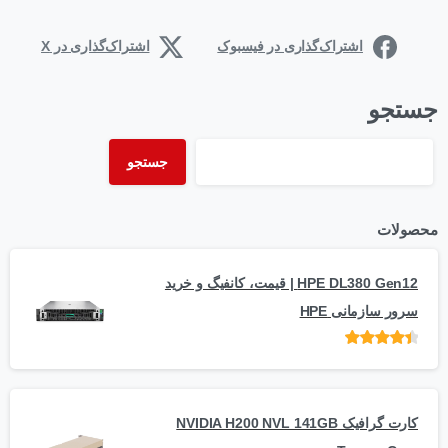
اشتراک‌گذاری در فیسبوک
اشتراک‌گذاری در X
جستجو
جستجو
محصولات
HPE DL380 Gen12 | قیمت، کانفیگ و خرید
سرور سازمانی HPE
امتیاز
از 5
کارت گرافیک NVIDIA H200 NVL 141GB