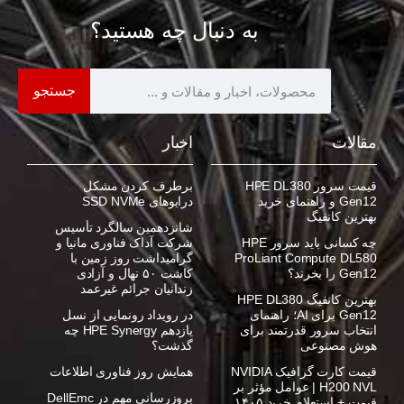
به دنبال چه هستید؟
جستجو
مقالات
اخبار
قیمت سرور HPE DL380
برطرف کردن مشکل
Gen12 و راهنمای خرید
درایوهای SSD NVMe
بهترین کانفیگ
شانزدهمین سالگرد تأسیس
چه کسانی باید سرور HPE
شرکت آداک فناوری مانیا و
ProLiant Compute DL580
گرامیداشت روز زمین با
Gen12 را بخرند؟
کاشت ۵۰ نهال و آزادی
زندانیان جرائم غیرعمد
بهترین کانفیگ HPE DL380
Gen12 برای AI؛ راهنمای
در رویداد رونمایی از نسل
انتخاب سرور قدرتمند برای
یازدهم HPE Synergy چه
هوش مصنوعی
گذشت؟
قیمت کارت گرافیک NVIDIA
همایش روز فناوری اطلاعات
H200 NVL | عوامل مؤثر بر
بروزرسانی مهم در DellEmc
قیمت + استعلام خرید ۱۴۰۵