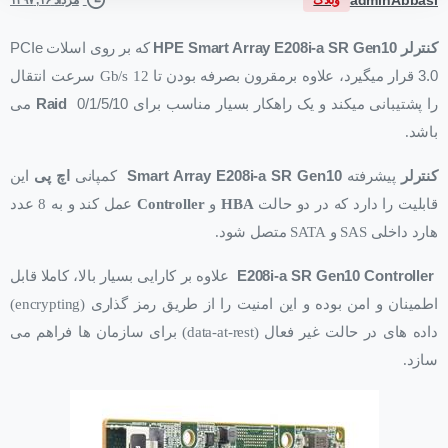
مرداد ۱۶, ۱۳۹۷
کنترلر
HPE Smart Array E208i-a SR Gen10
که بر روی اسلات
PCIe
3.0
قرار میگیرد، علاوه برمقرون بصرفه بودن تا 12 Gb/s سرعت انتقال
را پشتیبانی میکند و یک راهکار بسیار مناسب برای
0/1/5/10
Raid
می
باشد.
کنترلر
پیشرفته
Smart Array E208i-a SR Gen10
کمپانی
اچ پی
این
قابلیت را دارد که در دو حالت
HBA
و
Controller
عمل کند و به 8 عدد
هارد داخلی SAS و SATA متصل شود.
E208i-a SR Gen10 Controller
علاوه بر کارایی بسیار بالا، کاملا قابل
اطمینان و امن بوده و این امنیت را از طریق رمز گذاری (encrypting)
داده های در حالت غیر فعال (data-at-rest) برای سازمان ها فراهم می
سازد.