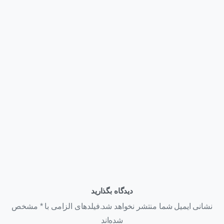
وبلاگ
قیمت کارت گرافیک NVIDIA H200 NVL | عوامل مؤثر بر قیمت
+ استعلام خرید ۱۴۰۵
تیر ۲۲, ۱۴۰۵
دیدگاه بگذارید
نشانی ایمیل شما منتشر نخواهد شد.فیلدهای الزامی با * مشخص
شده‌اند