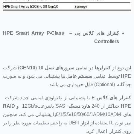
کنترلر های کلاس پی –
HPE Smart Array P-Class
Controllers
این نوع از
کنترلرها
در تمامی
سرورهای نسل 10
(
GEN10
) شرکت
HPE
توسط تمامی
سیستم عامل
ها پشتیبانی می شود و به صورت
جداگانه (Optional) قابل خریداری می باشد.
کنترلر های کلاس E
با پشتیبانی از تکنولوژی امنیتی جدید شرکت
HPE
حداکثر از 240
هارد دیسک
SAS باسرعت12Gb/s و
RAID
های 0/1/5/6/10/50/60/1ADM/10ADMرا پشتیبانی می کند، همچنین
می توان با استفاده از ابزار UEFI به راحتی تنظیمات مورد نظر را بر
روی کنترلر اعمال کرد.