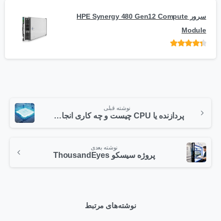
سرور HPE Synergy 480 Gen12 Compute
Module
امتیاز
از 5
نوشته قبلی
پردازنده یا CPU چیست و چه کاری انجام می دهد
نوشته بعدی
پروژه سیسکو ThousandEyes
نوشته‌های مرتبط