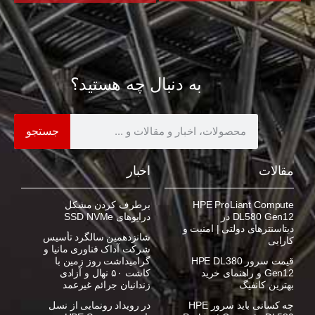
به دنبال چه هستید؟
جستجو
مقالات
اخبار
HPE ProLiant Compute
برطرف کردن مشکل
DL580 Gen12 در
درایوهای SSD NVMe
دیتاسنترهای دولتی | امنیت و
شانزدهمین سالگرد تأسیس
کارایی
شرکت آداک فناوری مانیا و
قیمت سرور HPE DL380
گرامیداشت روز زمین با
Gen12 و راهنمای خرید
کاشت ۵۰ نهال و آزادی
بهترین کانفیگ
زندانیان جرائم غیرعمد
چه کسانی باید سرور HPE
در رویداد رونمایی از نسل