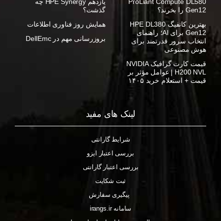
ProLiant Compute DL580
یازدهم HPE Synergy چه
Gen12 را بخرند؟
گذشت؟
بهترین کانفیگ HPE DL380
همایش روز فناوری اطلاعات
Gen12 برای AI؛ راهنمای
بروزرسانی مهم در DellEmc
انتخاب سرور قدرتمند برای
هوش مصنوعی
قیمت کارت گرافیک NVIDIA
H200 NVL | عوامل مؤثر بر
قیمت + استعلام خرید ۱۴۰۵
لینک های مفید
شرایط گارانتی
بررسی اعتبار ایزو
بررسی اعتبار گارانتی
ثبت شکایت
پیگیری سفارش
سامانه irangs.ir