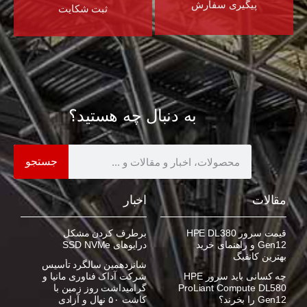
پیگیری سفارش
ثبت شکایت
به دنبال چه هستید؟
جستجو
مقالات
اخبار
قیمت سرور HPE DL380
برطرف کردن مشکل
Gen12 و راهنمای خرید
درایوهای SSD NVMe
بهترین کانفیگ
شانزدهمین سالگرد تأسیس
چه کسانی باید سرور HPE
شرکت آداک فناوری مانیا و
ProLiant Compute DL580
گرامیداشت روز زمین با
Gen12 را بخرند؟
کاشت ۵۰ نهال و آزادی