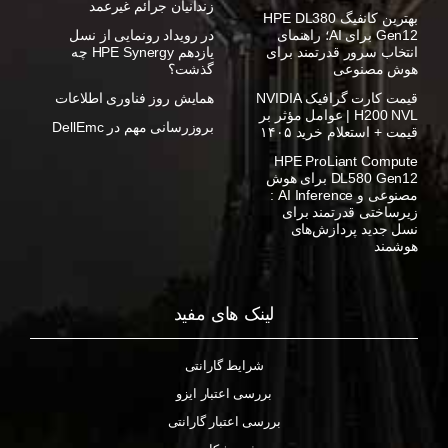
زندانیان جرائم غیرعمد
بهترین کانفیگ HPE DL380
Gen12 برای AI؛ راهنمای
در رویداد رونمایی از نسل
انتخاب سرور قدرتمند برای
یازدهم HPE Synergy چه
هوش مصنوعی
گذشت؟
قیمت کارت گرافیک NVIDIA
همایش روز فناوری اطلاعات
H200 NVL | عوامل مؤثر بر
بروزرسانی مهم در DellEmc
قیمت + استعلام خرید ۱۴۰۵
HPE ProLiant Compute
DL580 Gen12 برای هوش
مصنوعی و AI Inference :
زیرساختی قدرتمند برای
نسل جدید پردازش‌های
هوشمند
لینک های مفید
شرایط گارانتی
بررسی اعتبار ایزو
بررسی اعتبار گارانتی