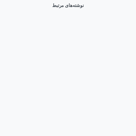
نوشته‌های مرتبط
0
Articles
وبلاگ
قیمت سرور HPE DL380 Gen12 و راهنمای خرید بهترین کانفیگ
مرداد ۱۱, ۱۴۰۵