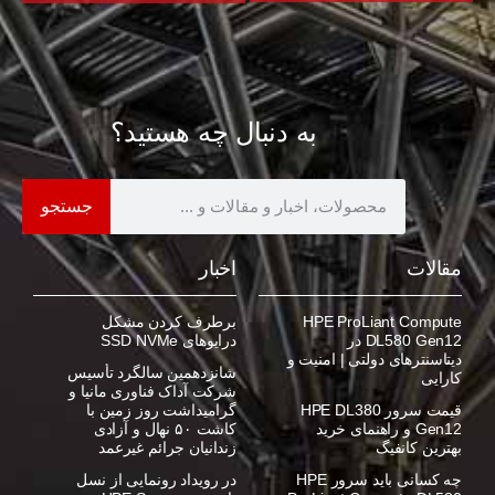
به دنبال چه هستید؟
جستجو
مقالات
اخبار
HPE ProLiant Compute
برطرف کردن مشکل
DL580 Gen12 در
درایوهای SSD NVMe
دیتاسنترهای دولتی | امنیت و
شانزدهمین سالگرد تأسیس
کارایی
شرکت آداک فناوری مانیا و
قیمت سرور HPE DL380
گرامیداشت روز زمین با
Gen12 و راهنمای خرید
کاشت ۵۰ نهال و آزادی
بهترین کانفیگ
زندانیان جرائم غیرعمد
چه کسانی باید سرور HPE
در رویداد رونمایی از نسل