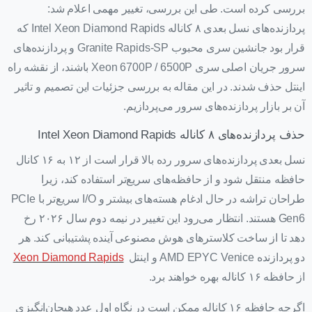
بررسی کرده است. طی این بررسی، تغییر مهمی اعلام شد:
پردازنده‌های نسل بعدی ۸ کاناله Intel Xeon Diamond Rapids که
قرار بود جانشین سری محبوب Granite Rapids-SP و پردازنده‌های
سرور جریان اصلی سری Xeon 6700P / 6500P باشند، از نقشه راه
اینتل حذف شدند. در این مقاله به بررسی جزئیات این تصمیم و تاثیر
آن بر بازار پردازنده‌های سرور می‌پردازیم.
حذف پردازنده‌های ۸ کاناله Intel Xeon Diamond Rapids
نسل بعدی پردازنده‌های سرور رده بالا قرار است از ۱۲ به ۱۶ کانال
حافظه منتقل شود و از حافظه‌های سریع‌تر استفاده کند، زیرا
طراحان تراشه در حال ادغام هسته‌های بیشتر و I/O سریع‌تر با PCIe
Gen6 هستند. انتظار می‌رود این تغییر در نیمه دوم سال ۲۰۲۶ رخ
دهد تا از ساخت کلاسترهای هوش مصنوعی آینده پشتیبانی کند. هر
دو پردازنده AMD EPYC Venice و اینتل
Xeon Diamond Rapids
از حافظه ۱۶ کاناله بهره خواهند برد.
اگرچه حافظه ۱۶ کاناله ممکن است در نگاه اول عدد هیجان‌انگیزی