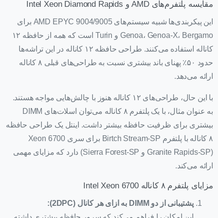
مقایسه پلتفرم‌های AMD و Intel Xeon Diamond Rapids
این پیکربندی‌ها شبیه سیستم‌های AMD EPYC 9004/9005 برای
Genoa، Genoa-X، Bergamo و Turin است که همه از حافظه ۱۲
کاناله استفاده می‌کنند. طراحی حافظه ۱۲ کاناله در این تراشه‌ها
حدود ۵۰٪ پهنای باند بیشتری نسبت به طراحی‌های قبلی ۸ کاناله
ارائه می‌دهد.
با این حال، طراحی‌های ۱۲ کاناله هنوز با چالش‌هایی مواجه هستند.
به عنوان مثال، با یک پلتفرم ۸ کاناله می‌توان اسلات‌های DIMM
بیشتری برای ظرفیت حافظه بیشتر داشت. اینتل یک طراحی حافظه
۸ کاناله با پلتفرم Birtch Stream-SP برای سری Xeon 6700
(Granite Rapids-SP و Sierra Forest-SP) دارد که مزایای مهمی
ارائه می‌کند.
مزایای پلتفرم ۸ کاناله Intel Xeon 6700
پشتیبانی از دو DIMM به ازای هر کانال (2DPC):
این امکان را فراهم می‌کند که سرور حافظه بیشتری داشته