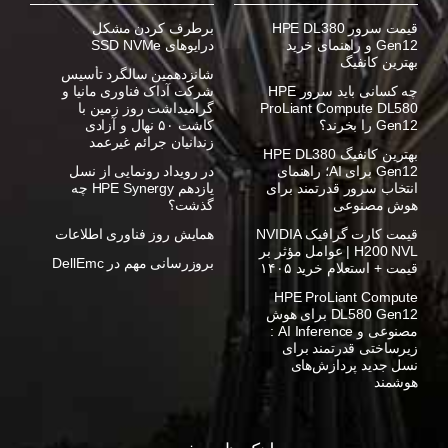
قیمت سرور HPE DL380
برطرف کردن مشکل
Gen12 و راهنمای خرید
درایوهای SSD NVMe
بهترین کانفیگ
شانزدهمین سالگرد تأسیس
چه کسانی باید سرور HPE
شرکت آداک فناوری مانیا و
ProLiant Compute DL580
گرامیداشت روز زمین با
Gen12 را بخرند؟
کاشت ۵۰ نهال و آزادی
زندانیان جرائم غیرعمد
بهترین کانفیگ HPE DL380
Gen12 برای AI؛ راهنمای
در رویداد رونمایی از نسل
انتخاب سرور قدرتمند برای
یازدهم HPE Synergy چه
هوش مصنوعی
گذشت؟
قیمت کارت گرافیک NVIDIA
همایش روز فناوری اطلاعات
H200 NVL | عوامل مؤثر بر
بروزرسانی مهم در DellEmc
قیمت + استعلام خرید ۱۴۰۵
HPE ProLiant Compute
DL580 Gen12 برای هوش
مصنوعی و AI Inference :
زیرساختی قدرتمند برای
نسل جدید پردازش‌های
هوشمند