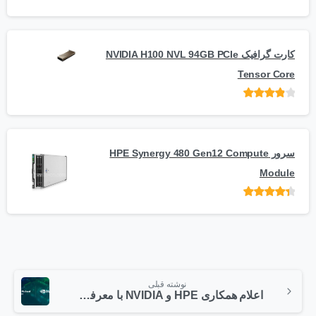
امتیاز
از 5
کارت گرافیک NVIDIA H100 NVL 94GB PCIe
Tensor Core
امتیاز
از
5
سرور HPE Synergy 480 Gen12 Compute
Module
امتیاز
از 5
نوشته قبلی
اعلام همکاری HPE و NVIDIA با معرفی HPE Private Cloud AI با هدف تسریع انقلاب صنعتی هوش مصنوعی مولد