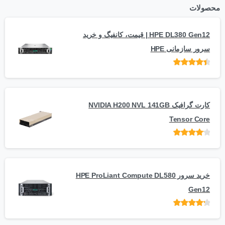
محصولات
HPE DL380 Gen12 | قیمت، کانفیگ و خرید
سرور سازمانی HPE
امتیاز
از 5
کارت گرافیک NVIDIA H200 NVL 141GB
Tensor Core
امتیاز
از
5
خرید سرور HPE ProLiant Compute DL580
Gen12
امتیاز
از 5