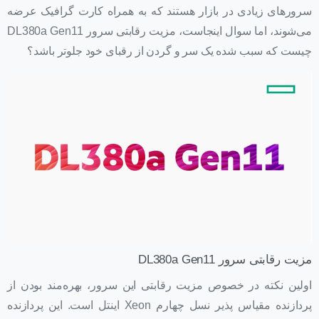
سرورهای زیادی در بازار هستند که به همراه کارت گرافیک عرضه
می‌شوند، اما سوال اینجاست، مزیت رقابتی سرور DL380a Gen11
چیست که سبب شده یک سر و گردن از رقبای خود جلوتر باشد؟
مزیت رقابتی سرور DL380a Gen11
اولین نکته در خصوص مزیت رقابتی این سرور، بهره‌مند بودن از
پردازنده مقیاس پذیر نسل چهارم Xeon اینتل است. این پردازنده