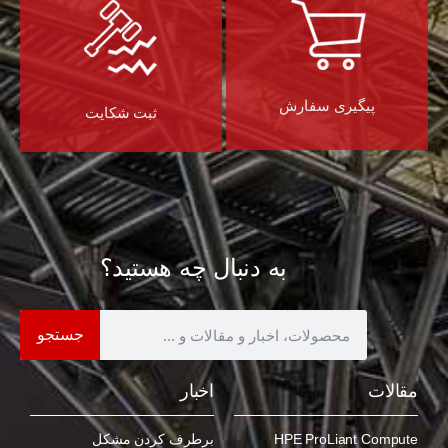
پیگیری سفارش
ثبت شکایت
به دنبال چه هستید؟
جستجو
مقالات
اخبار
HPE ProLiant Compute
برطرف کردن مشکل