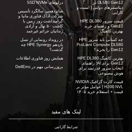
DL580 Gen12 در
درایوهای SSD NVMe
دیتاسنترهای دولتی | امنیت و
شانزدهمین سالگرد تأسیس
کارایی
شرکت آداک فناوری مانیا و
قیمت سرور HPE DL380
گرامیداشت روز زمین با
Gen12 و راهنمای خرید
کاشت ۵۰ نهال و آزادی
بهترین کانفیگ
زندانیان جرائم غیرعمد
چه کسانی باید سرور HPE
در رویداد رونمایی از نسل
ProLiant Compute DL580
یازدهم HPE Synergy چه
Gen12 را بخرند؟
گذشت؟
بهترین کانفیگ HPE DL380
همایش روز فناوری اطلاعات
Gen12 برای AI؛ راهنمای
بروزرسانی مهم در DellEmc
انتخاب سرور قدرتمند برای
هوش مصنوعی
قیمت کارت گرافیک NVIDIA
H200 NVL | عوامل مؤثر بر
قیمت + استعلام خرید ۱۴۰۵
لینک های مفید
شرایط گارانتی