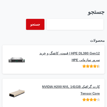
جستجو
جستجو
محصولات
HPE DL380 Gen12 | قیمت، کانفیگ و خرید
سرور سازمانی HPE
امتیاز
از 5
کارت گرافیک NVIDIA H200 NVL 141GB
Tensor Core
امتیاز
از