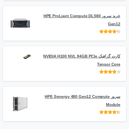
5
خرید سرور HPE ProLiant Compute DL580
Gen12
امتیاز
از 5
کارت گرافیک NVIDIA H100 NVL 94GB PCIe
Tensor Core
امتیاز
از
5
سرور HPE Synergy 480 Gen12 Compute
Module
امتیاز
از 5