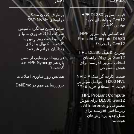
مقالات
اخبار
قیمت سرور HPE DL380
برطرف کردن مشکل
Gen12 و راهنمای خرید
درایوهای SSD NVMe
بهترین کانفیگ
شانزدهمین سالگرد تأسیس
چه کسانی باید سرور HPE
شرکت آداک فناوری مانیا و
ProLiant Compute DL580
گرامیداشت روز زمین با
Gen12 را بخرند؟
کاشت ۵۰ نهال و آزادی
زندانیان جرائم غیرعمد
بهترین کانفیگ HPE DL380
Gen12 برای AI؛ راهنمای
در رویداد رونمایی از نسل
انتخاب سرور قدرتمند برای
یازدهم HPE Synergy چه
هوش مصنوعی
گذشت؟
قیمت کارت گرافیک NVIDIA
همایش روز فناوری اطلاعات
H200 NVL | عوامل مؤثر بر
بروزرسانی مهم در DellEmc
قیمت + استعلام خرید ۱۴۰۵
HPE ProLiant Compute
DL580 Gen12 برای هوش
مصنوعی و AI Inference :
زیرساختی قدرتمند برای
نسل جدید پردازش‌های
هوشمند