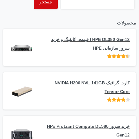
جستجو
محصولات
HPE DL380 Gen12 | قیمت، کانفیگ و خرید
سرور سازمانی HPE
امتیاز
از 5
کارت گرافیک NVIDIA H200 NVL 141GB
Tensor Core
امتیاز
از
5
خرید سرور HPE ProLiant Compute DL580
Gen12