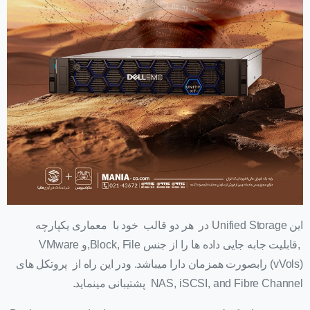
این Unified Storage در هر دو قالب خود با معماری یکپارچه
,قابلیت جابه جایی داده ها را از جنس Block, File,و VMware
(vVols) رابصورت همزمان دارا میباشد. ودر این راه از پروتکل های
NAS, iSCSI, and Fibre Channel پشتیبانی مینماید.