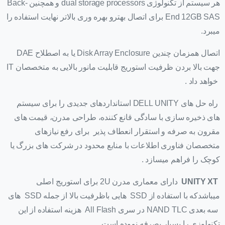
هر سیستم از تکنولوژی dual storage processors و همچنین Back-
End 12GB SAS برای اتصال بهترو بهره وری بالاتر نهایت استفاده را
میبرد.
اتصال همزمان چندین Disk Array Enclosure یا به اصطلاح DAE
جهت بالا بردن ظرفیت استوریج قابلیت مانور بالایی به متخصصان IT
خواهد داد .
راه حل های DELL UNITY استانداردهای جدیدی را برای سیستم
های ذخیره سازی با سادگی قانع کننده، طراحی مدرن، قیمت های
مقرون به صرفه و استقرار انعطاف پذیر برای رفع نیازهای
متخصصان فناوری اطلاعات با منابع محدود در شرکت های بزرگ یا
کوچک را فراهم میسازد .
UNITY XT
دارای معماری مدرن 2U برای استوریج اصلی
میباشدکه با استفاده از SSD هایی باظرفیت بالا از جمله SSD های
سه بعدی NAND TLC در سری All Flash هزینه استفاده از این
تکنولوزی را بسیار بصرفه نموده است.