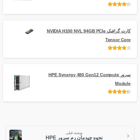
امتیاز
از 5
کارت گرافیک NVIDIA H100 NVL 94GB PCIe
Tensor Core
امتیاز
از
5
سرور HPE Synergy 480 Gen12 Compute
Module
امتیاز
از 5
نوشته قبلی
نحوه چیدمان رم سرور HPE