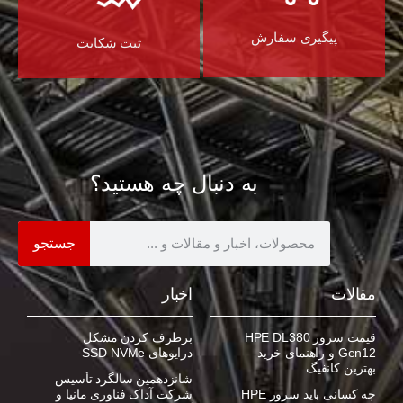
پیگیری سفارش
ثبت شکایت
به دنبال چه هستید؟
جستجو
مقالات
اخبار
قیمت سرور HPE DL380
برطرف کردن مشکل
Gen12 و راهنمای خرید
درایوهای SSD NVMe
بهترین کانفیگ
شانزدهمین سالگرد تأسیس
چه کسانی باید سرور HPE
شرکت آداک فناوری مانیا و