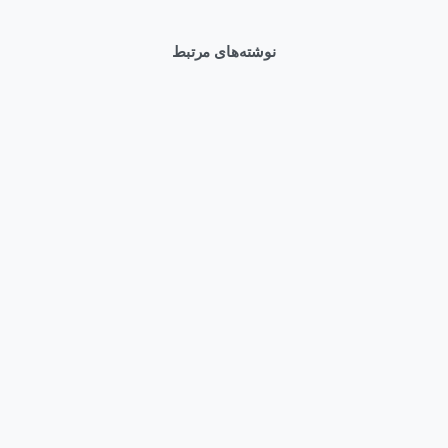
نوشته‌های مرتبط
0
Articles
وبلاگ
قیمت سرور HPE DL380 Gen12 و راهنمای خرید بهترین کانفیگ
مرداد ۱۱, ۱۴۰۵