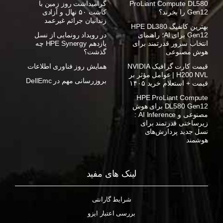
ProLiant Compute DL580
گرامیداشت روز زمین با
Gen12 را بخرند؟
کاشت ۵۰ نهال و آزادی
زندانیان جرائم غیرعمد
بهترین کانفیگ HPE DL380
Gen12 برای AI؛ راهنمای
در رویداد رونمایی از نسل
انتخاب سرور قدرتمند برای
یازدهم HPE Synergy چه
هوش مصنوعی
گذشت؟
قیمت کارت گرافیک NVIDIA
همایش روز فناوری اطلاعات
H200 NVL | عوامل مؤثر بر
بروزرسانی مهم در DellEmc
قیمت + استعلام خرید ۱۴۰۵
HPE ProLiant Compute
DL580 Gen12 برای هوش
مصنوعی و AI Inference :
زیرساختی قدرتمند برای
نسل جدید پردازش‌های
هوشمند
لینک های مفید
شرایط گارانتی
بررسی اعتبار ایزو