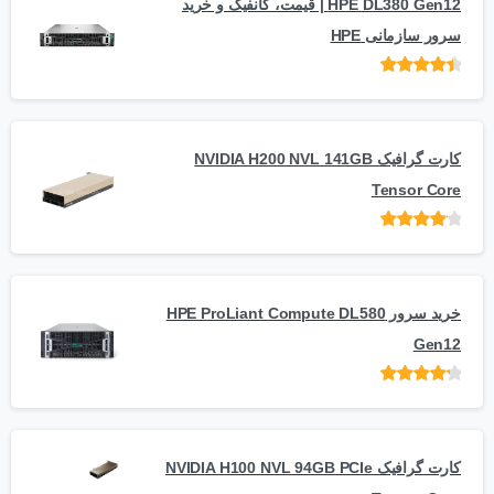
HPE DL380 Gen12 | قیمت، کانفیگ و خرید
سرور سازمانی HPE
امتیاز
از 5
کارت گرافیک NVIDIA H200 NVL 141GB
Tensor Core
امتیاز
از
5
خرید سرور HPE ProLiant Compute DL580
Gen12
امتیاز
از 5
کارت گرافیک NVIDIA H100 NVL 94GB PCIe