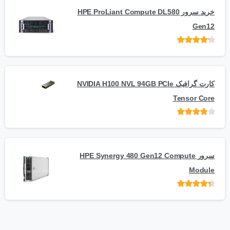
خرید سرور HPE ProLiant Compute DL580
Gen12
امتیاز
از 5
کارت گرافیک NVIDIA H100 NVL 94GB PCIe
Tensor Core
امتیاز
از
5
سرور HPE Synergy 480 Gen12 Compute
Module
امتیاز
از 5