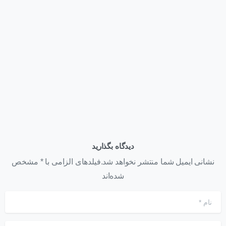
وبلاگ
قیمت کارت گرافیک NVIDIA H200 NVL | عوامل مؤثر بر قیمت
+ استعلام خرید ۱۴۰۵
تیر ۲۲, ۱۴۰۵
دیدگاه بگذارید
نشانی ایمیل شما منتشر نخواهد شد.فیلدهای الزامی با * مشخص
شده‌اند
نام
*