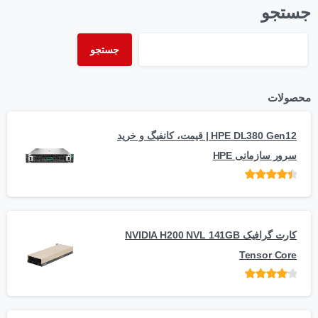
جستجو
جستجو
محصولات
HPE DL380 Gen12 | قیمت، کانفیگ و خرید
سرور سازمانی HPE
امتیاز
از 5
کارت گرافیک NVIDIA H200 NVL 141GB
Tensor Core
امتیاز
از
5