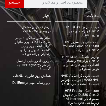
جستجو
مقالات
اخبار
قیمت سرور HPE DL380
برطرف کردن مشکل
Gen12 و راهنمای خرید
درایوهای SSD NVMe
بهترین کانفیگ
شانزدهمین سالگرد تأسیس
چه کسانی باید سرور HPE
شرکت آداک فناوری مانیا و
ProLiant Compute DL580
گرامیداشت روز زمین با
Gen12 را بخرند؟
کاشت ۵۰ نهال و آزادی
زندانیان جرائم غیرعمد
بهترین کانفیگ HPE DL380
Gen12 برای AI؛ راهنمای
در رویداد رونمایی از نسل
انتخاب سرور قدرتمند برای
یازدهم HPE Synergy چه
هوش مصنوعی
گذشت؟
قیمت کارت گرافیک NVIDIA
همایش روز فناوری اطلاعات
H200 NVL | عوامل مؤثر بر
بروزرسانی مهم در DellEmc
قیمت + استعلام خرید ۱۴۰۵
HPE ProLiant Compute
DL580 Gen12 برای هوش
مصنوعی و AI Inference :
زیرساختی قدرتمند برای