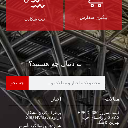
پیگیری سفارش
ثبت شکایت
به دنبال چه هستید؟
جستجو
مقالات
اخبار
قیمت سرور HPE DL380
برطرف کردن مشکل
Gen12 و راهنمای خرید
درایوهای SSD NVMe
بهترین کانفیگ
شانزدهمین سالگرد تأسیس