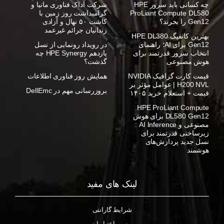
چه کسانی باید سرور HPE
شرکت آداک فناوری مانیا و
ProLiant Compute DL580
گرامیداشت روز زمین با
Gen12 را بخرند؟
کاشت ۵۰ نهال و آزادی
زندانیان جرائم غیرعمد
بهترین کانفیگ HPE DL380
Gen12 برای AI؛ راهنمای
در رویداد رونمایی از نسل
انتخاب سرور قدرتمند برای
یازدهم HPE Synergy چه
هوش مصنوعی
گذشت؟
قیمت کارت گرافیک NVIDIA
همایش روز فناوری اطلاعات
H200 NVL | عوامل مؤثر بر
بروزرسانی مهم در DellEmc
قیمت + استعلام خرید ۱۴۰۵
HPE ProLiant Compute
DL580 Gen12 برای هوش
مصنوعی و AI Inference :
زیرساختی قدرتمند برای
نسل جدید پردازش‌های
هوشمند
لینک های مفید
شرایط گارانتی
بررسی اعتبار ایزو