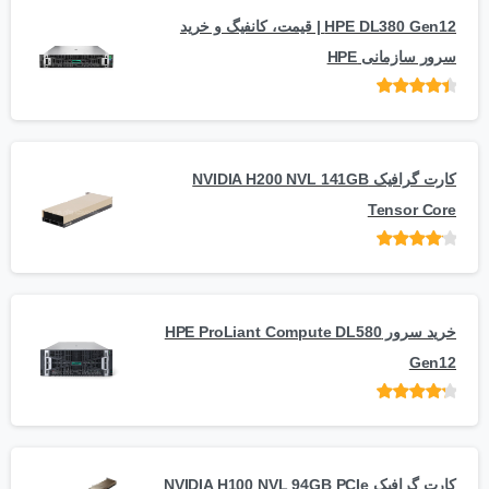
HPE DL380 Gen12 | قیمت، کانفیگ و خرید
سرور سازمانی HPE
امتیاز
از 5
کارت گرافیک NVIDIA H200 NVL 141GB
Tensor Core
امتیاز
از
5
خرید سرور HPE ProLiant Compute DL580
Gen12
امتیاز
از 5
کارت گرافیک NVIDIA H100 NVL 94GB PCIe