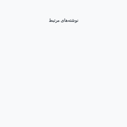
نوشته‌های مرتبط
0
Articles
وبلاگ
قیمت سرور HPE DL380 Gen12 و راهنمای خرید بهترین کانفیگ
مرداد ۱۱, ۱۴۰۵