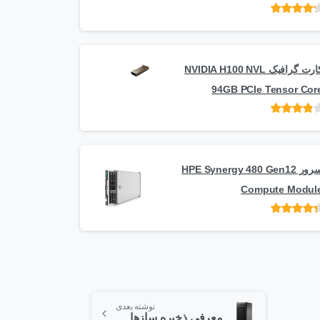
امتیاز
از 5
کارت گرافیک NVIDIA H100 NVL
94GB PCIe Tensor Cor
امتیاز
از
5
سرور HPE Synergy 480 Gen12
Compute Modul
امتیاز
از 5
نوشته بعدی
معرفی ذخیره سازهای HPE StoreEasy – مدل 1560