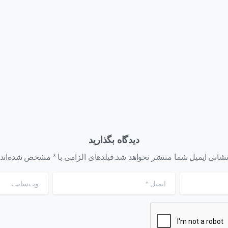
چه کسانی باید سرور HPE
Gen12 برای AI؛ راهنمای
ProLiant Compute D
انتخاب سرور قدرتمند برای
بخرند؟
هوش مصنوعی
 ۴, ۱۴۰۵
تیر ۳۱, ۱۴۰۵
دیدگاه بگذارید
شانی ایمیل شما منتشر نخواهد شد.فیلدهای الزامی با * مشخص شده‌اند
ایمیل
*
وب‌سایت