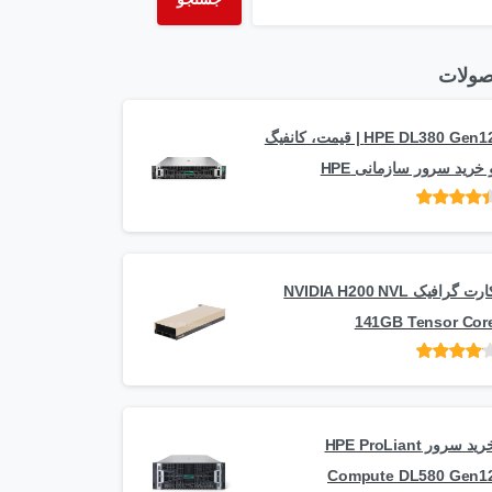
ولات
HPE DL380 Gen12 | قیمت، کانفیگ
 خرید سرور سازمانی HPE
امتیاز
از 5
کارت گرافیک NVIDIA H200 NVL
141GB Tensor Cor
امتیاز
از
5
خرید سرور HPE ProLiant
Compute DL580 Gen1