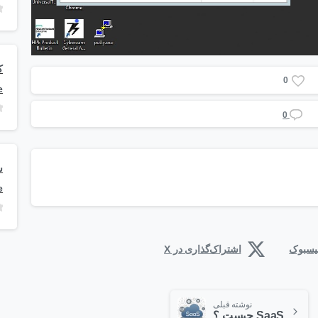
0
e
0
e
فیسبوک
اشتراک‌گذاری در X
نوشته قبلی
SaaS چیست ؟