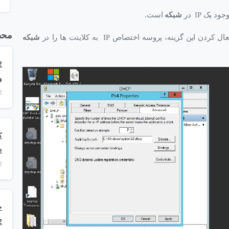
شبکه
است.
محص
ن گزینه، پروسه اختصاص IP به کلاینت ها را در
شبکه
و
e
2