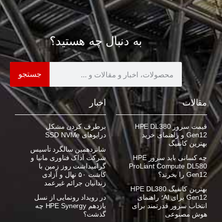
به دنبال چه هستید؟
جستجو
مقالات
اخبار
قیمت سرور HPE DL380
برطرف کردن مشکل
Gen12 و راهنمای خرید
درایوهای SSD NVMe
بهترین کانفیگ
شانزدهمین سالگرد تأسیس
چه کسانی باید سرور HPE
شرکت آداک فناوری مانیا و
ProLiant Compute DL580
گرامیداشت روز زمین با
Gen12 را بخرند؟
کاشت ۵۰ نهال و آزادی
زندانیان جرائم غیرعمد
بهترین کانفیگ HPE DL380
Gen12 برای AI؛ راهنمای
در رویداد رونمایی از نسل
انتخاب سرور قدرتمند برای
یازدهم HPE Synergy چه
هوش مصنوعی
گذشت؟