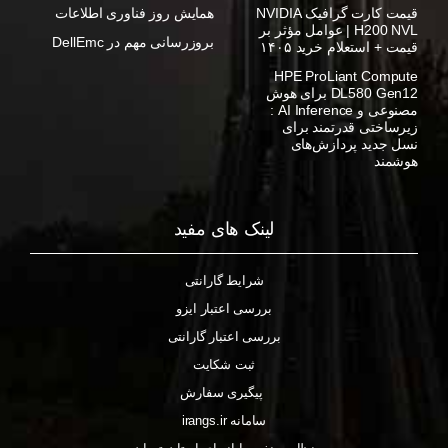
قیمت کارت گرافیک NVIDIA
همایش روز فناوری اطلاعات
H200 NVL | عوامل مؤثر بر
بروزرسانی مهم در DellEmc
قیمت + استعلام خرید ۱۴۰۵
HPE ProLiant Compute
DL580 Gen12 برای هوش
مصنوعی و AI Inference :
زیرساختی قدرتمند برای
نسل جدید پردازش‌های
هوشمند
لینک های مفید
شرایط گارانتی
بررسی اعتبار ایزو
بررسی اعتبار گارانتی
ثبت شکایت
پیگیری سفارش
سامانه irangs.ir