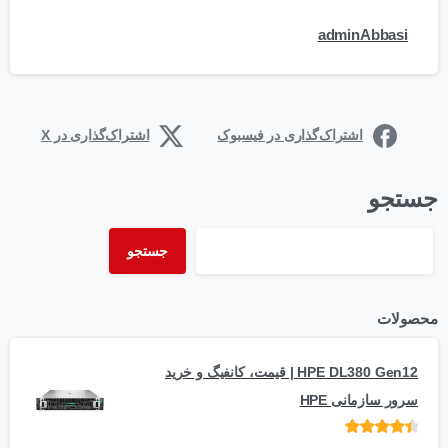
adminAbbasi
اشتراک‌گذاری در فیسبوک
اشتراک‌گذاری در X
جستجو
جستجو
محصولات
HPE DL380 Gen12 | قیمت، کانفیگ و خرید
سرور سازمانی HPE
امتیاز
از 5