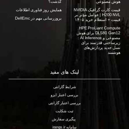
هوش مصنوعی
گذشت؟
قیمت کارت گرافیک NVIDIA
همایش روز فناوری اطلاعات
H200 NVL | عوامل مؤثر بر
بروزرسانی مهم در DellEmc
قیمت + استعلام خرید ۱۴۰۵
HPE ProLiant Compute
DL580 Gen12 برای هوش
مصنوعی و AI Inference :
زیرساختی قدرتمند برای
نسل جدید پردازش‌های
هوشمند
لینک های مفید
شرایط گارانتی
بررسی اعتبار ایزو
بررسی اعتبار گارانتی
ثبت شکایت
پیگیری سفارش
سامانه irangs.ir