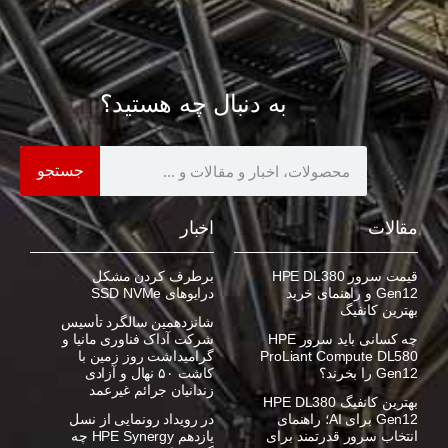
به دنبال چه هستید؟
جستجو
مقالات
اخبار
قیمت سرور HPE DL380
برطرف کردن مشکل
Gen12 و راهنمای خرید
درایوهای SSD NVMe
بهترین کانفیگ
شانزدهمین سالگرد تأسیس
چه کسانی باید سرور HPE
شرکت آداک فناوری مانیا و
ProLiant Compute DL580
گرامیداشت روز زمین با
Gen12 را بخرند؟
کاشت ۵۰ نهال و آزادی
زندانیان جرائم غیرعمد
بهترین کانفیگ HPE DL380
Gen12 برای AI؛ راهنمای
در رویداد رونمایی از نسل
انتخاب سرور قدرتمند برای
یازدهم HPE Synergy چه