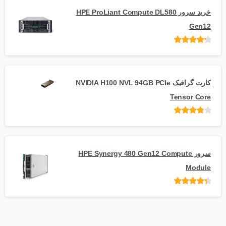
خرید سرور HPE ProLiant Compute DL580
Gen12
امتیاز
از 5
کارت گرافیک NVIDIA H100 NVL 94GB PCIe
Tensor Core
امتیاز
از
5
سرور HPE Synergy 480 Gen12 Compute
Module
امتیاز
از 5