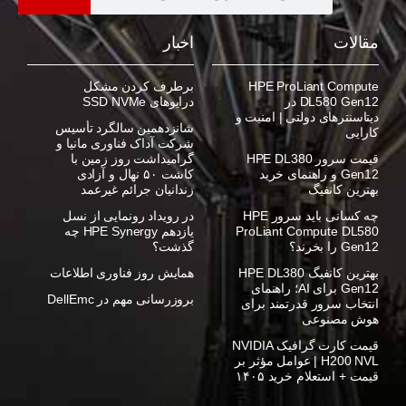
مقالات
اخبار
HPE ProLiant Compute
برطرف کردن مشکل
DL580 Gen12 در
درایوهای SSD NVMe
دیتاسنترهای دولتی | امنیت و
شانزدهمین سالگرد تأسیس
کارایی
شرکت آداک فناوری مانیا و
قیمت سرور HPE DL380
گرامیداشت روز زمین با
Gen12 و راهنمای خرید
کاشت ۵۰ نهال و آزادی
بهترین کانفیگ
زندانیان جرائم غیرعمد
چه کسانی باید سرور HPE
در رویداد رونمایی از نسل
ProLiant Compute DL580
یازدهم HPE Synergy چه
Gen12 را بخرند؟
گذشت؟
بهترین کانفیگ HPE DL380
همایش روز فناوری اطلاعات
Gen12 برای AI؛ راهنمای
بروزرسانی مهم در DellEmc
انتخاب سرور قدرتمند برای
هوش مصنوعی
قیمت کارت گرافیک NVIDIA
H200 NVL | عوامل مؤثر بر
قیمت + استعلام خرید ۱۴۰۵