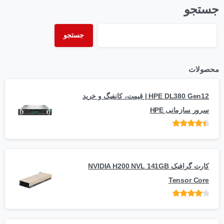
جستجو
جستجو
محصولات
HPE DL380 Gen12 | قیمت، کانفیگ و خرید
سرور سازمانی HPE
امتیاز
از 5
کارت گرافیک NVIDIA H200 NVL 141GB
Tensor Core
امتیاز
از
5