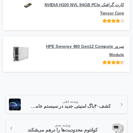
کارت گرافیک NVIDIA H100 NVL 94GB PCIe
Tensor Core
امتیاز
از
5
سرور HPE Synergy 480 Gen12 Compute
Module
امتیاز
از 5
نوشته قبلی
کشف۴۰باگ امنیتی جدید در سیستم عامل تایزن
نوشته بعدی
کوانتوم محدودیت‌ها را درهم می‌شکند