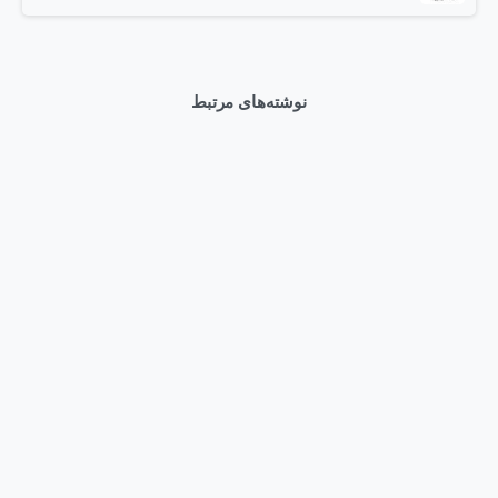
نوشته‌های مرتبط
0
اخبار
برطرف کردن مشکل درایوهای SSD NVMe