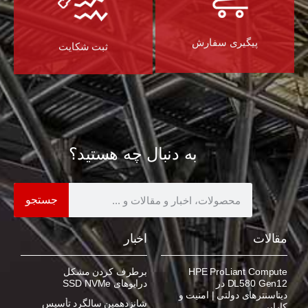
پیگیری سفارش
ثبت شکایت
به دنبال چه هستید؟
جستجو
مقالات
اخبار
HPE ProLiant Compute
برطرف کردن مشکل
DL580 Gen12 در
درایوهای SSD NVMe
دیتاسنترهای دولتی | امنیت و
شانزدهمین سالگرد تأسیس
کارایی