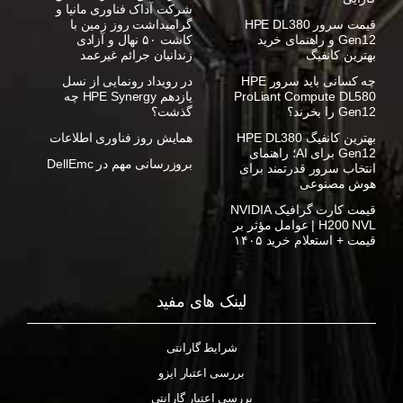
شرکت آداک فناوری مانیا و
قیمت سرور HPE DL380
گرامیداشت روز زمین با
Gen12 و راهنمای خرید
کاشت ۵۰ نهال و آزادی
بهترین کانفیگ
زندانیان جرائم غیرعمد
چه کسانی باید سرور HPE
در رویداد رونمایی از نسل
ProLiant Compute DL580
یازدهم HPE Synergy چه
Gen12 را بخرند؟
گذشت؟
بهترین کانفیگ HPE DL380
همایش روز فناوری اطلاعات
Gen12 برای AI؛ راهنمای
بروزرسانی مهم در DellEmc
انتخاب سرور قدرتمند برای
هوش مصنوعی
قیمت کارت گرافیک NVIDIA
H200 NVL | عوامل مؤثر بر
قیمت + استعلام خرید ۱۴۰۵
لینک های مفید
شرایط گارانتی
بررسی اعتبار ایزو
بررسی اعتبار گارانتی