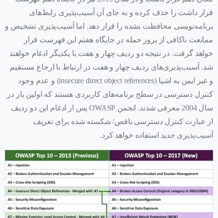
قرار داشت را حذف کرده و به جای آن آسیب‌پذیری رابط‌های
برنامه‌نویسی محافظت نشده را قرار دهد. اما آسیب‌پذیری تشخیص و
ممانعت ناکافی از بروز حمله در جایگاه هفتم این فهرست قرار
خواهد گرفت. در نتیجه دو ردیف چهار و هفت با یکدیگر ادغام خواهند
شد. آسیب‌پذیری‌های ردیف چهار و هفت در ارتباط با ارجاع مستقیم
و غیر ایمن به اشیا (insecure direct object references) و عدم وجود
کنترل دسترسی در سطح برنامه‌های کاربردی هستند که اولین بار در
سال 2004 معرفی شدند. انجمن OWASP پس از ادغام این دو ردیف
از عبارت کنترل دسترسی ناقص/ شکسته شده برای تعریف
آسیب‌پذیری جدید استفاده خواهد کرد.