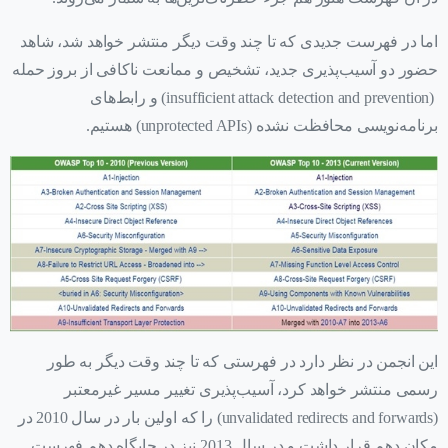
اما در فهرست جدیدی که تا چند وقت دیگر منتشر خواهد شد، شاهد
حضور دو آسیب‌پذیری جدید، تشخیص و ممانعت ناکافی از بروز حمله
(insufficient attack detection and prevention) و رابط‌های
برنامه‌نویسی محافظت نشده (unprotected APIs) هستیم.
این انجمن در نظر دارد در فهرستی که تا چند وقت دیگر به طور
رسمی منتشر خواهد کرد، آسیب‌پذیری تغییر مسیر غیرمعتبر
(unvalidated redirects and forwards) را که اولین بار در سال 2010 در
مکان دهم قرار داشت و در سال 2013 نیز در جایگاه دهم فهرست