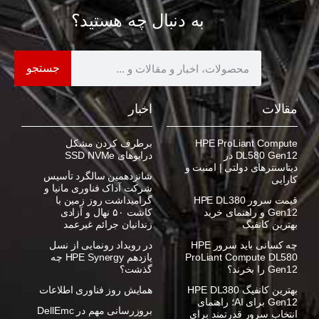
به دنبال چه هستید؟
جستجو
مقالات
اخبار
HPE ProLiant Compute
برطرف کردن مشکل
DL580 Gen12 در
درایوهای SSD NVMe
دیتاسنترهای دولتی | امنیت و
شانزدهمین سالگرد تأسیس
کارایی
شرکت آداک فناوری مانیا و
قیمت سرور HPE DL380
گرامیداشت روز زمین با
Gen12 و راهنمای خرید
کاشت ۵۰ نهال و آزادی
بهترین کانفیگ
زندانیان جرائم غیرعمد
چه کسانی باید سرور HPE
در رویداد رونمایی از نسل
ProLiant Compute DL580
یازدهم HPE Synergy چه
Gen12 را بخرند؟
گذشت؟
بهترین کانفیگ HPE DL380
همایش روز فناوری اطلاعات
Gen12 برای AI؛ راهنمای
بروزرسانی مهم در DellEmc
انتخاب سرور قدرتمند برای