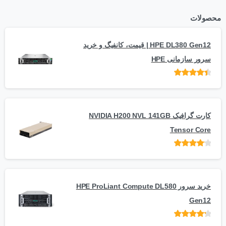
محصولات
HPE DL380 Gen12 | قیمت، کانفیگ و خرید
سرور سازمانی HPE
امتیاز
از 5
کارت گرافیک NVIDIA H200 NVL 141GB
Tensor Core
امتیاز
از
5
خرید سرور HPE ProLiant Compute DL580
Gen12
امتیاز
از 5