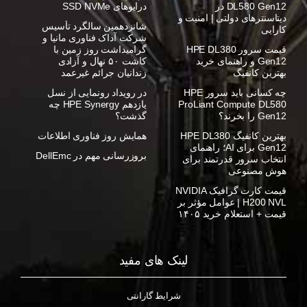
DL580 Gen12 در
درایوهای SSD NVMe
دیتاسنترهای دولتی | امنیت و
شانزدهمین سالگرد تأسیس
کارایی
شرکت آداک فناوری مانیا و
قیمت سرور HPE DL380
گرامیداشت روز زمین با
Gen12 و راهنمای خرید
کاشت ۵۰ نهال و آزادی
بهترین کانفیگ
زندانیان جرائم غیرعمد
چه کسانی باید سرور HPE
در رویداد رونمایی از نسل
ProLiant Compute DL580
یازدهم HPE Synergy چه
Gen12 را بخرند؟
گذشت؟
بهترین کانفیگ HPE DL380
همایش روز فناوری اطلاعات
Gen12 برای AI؛ راهنمای
بروزرسانی مهم در DellEmc
انتخاب سرور قدرتمند برای
هوش مصنوعی
قیمت کارت گرافیک NVIDIA
H200 NVL | عوامل مؤثر بر
قیمت + استعلام خرید ۱۴۰۵
لینک های مفید
شرایط گارانتی