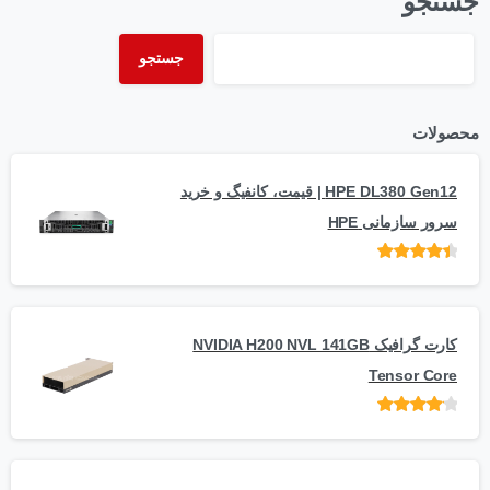
جستجو
جستجو
محصولات
HPE DL380 Gen12 | قیمت، کانفیگ و خرید
سرور سازمانی HPE
امتیاز
از 5
کارت گرافیک NVIDIA H200 NVL 141GB
Tensor Core
امتیاز
از
5