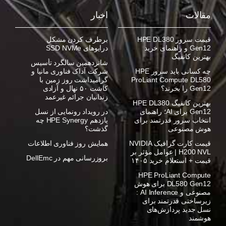
مقالات
اخبار
قیمت سرور HPE DL380
برطرف کردن مشکل
Gen12 و راهنمای خرید
درایوهای SSD NVMe
بهترین کانفیگ
شانزدهمین سالگرد تأسیس
چه کسانی باید سرور HPE
شرکت آداک فناوری مانیا و
ProLiant Compute DL580
گرامیداشت روز زمین با
Gen12 را بخرند؟
کاشت ۵۰ نهال و آزادی
زندانیان جرائم غیرعمد
بهترین کانفیگ HPE DL380
Gen12 برای AI؛ راهنمای
در رویداد رونمایی از نسل
انتخاب سرور قدرتمند برای
یازدهم HPE Synergy چه
هوش مصنوعی
گذشت؟
قیمت کارت گرافیک NVIDIA
همایش روز فناوری اطلاعات
H200 NVL | عوامل مؤثر بر
بروزرسانی مهم در DellEmc
قیمت + استعلام خرید ۱۴۰۵
HPE ProLiant Compute
DL580 Gen12 برای هوش
مصنوعی و AI Inference :
زیرساختی قدرتمند برای
نسل جدید پردازش‌های
هوشمند