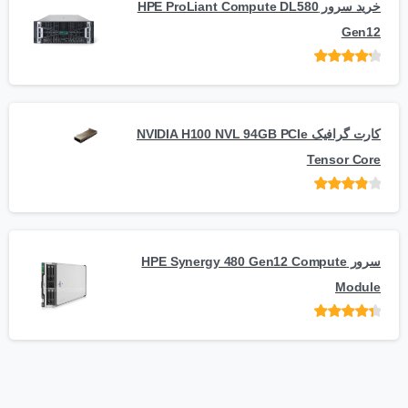
خرید سرور HPE ProLiant Compute DL580
Gen12
امتیاز
از 5
کارت گرافیک NVIDIA H100 NVL 94GB PCIe
Tensor Core
امتیاز
از
5
سرور HPE Synergy 480 Gen12 Compute
Module
امتیاز
از 5