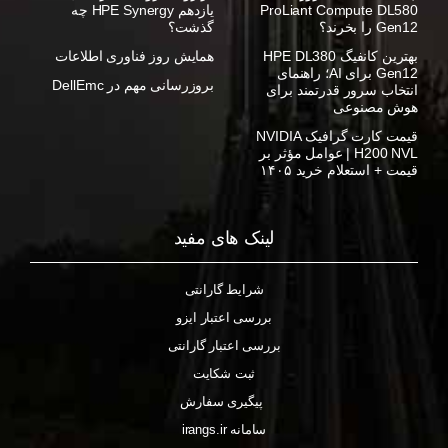
ProLiant Compute DL580
یازدهم HPE Synergy چه
Gen12 را بخرند؟
گذشت؟
بهترین کانفیگ HPE DL380
همایش روز فناوری اطلاعات
Gen12 برای AI؛ راهنمای
بروزرسانی مهم در DellEmc
انتخاب سرور قدرتمند برای
هوش مصنوعی
قیمت کارت گرافیک NVIDIA
H200 NVL | عوامل مؤثر بر
قیمت + استعلام خرید ۱۴۰۵
لینک های مفید
شرایط گارانتی
بررسی اعتبار ایزو
بررسی اعتبار گارانتی
ثبت شکایت
پیگیری سفارش
سامانه irangs.ir