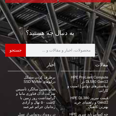
به دنبال چه هستید؟
جستجو
مقالات
اخبار
HPE ProLiant Compute
برطرف کردن مشکل
DL580 Gen12 در
درایوهای SSD NVMe
دیتاسنترهای دولتی | امنیت و
شانزدهمین سالگرد تأسیس
کارایی
شرکت آداک فناوری مانیا و
قیمت سرور HPE DL380
گرامیداشت روز زمین با
Gen12 و راهنمای خرید
کاشت ۵۰ نهال و آزادی
بهترین کانفیگ
زندانیان جرائم غیرعمد
چه کسانی باید سرور HPE
در رویداد رونمایی از نسل