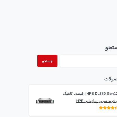
تجو
جستجو
ولات
HPE DL380 Gen12 | قیمت، کانفیگ
 خرید سرور سازمانی HPE
امتیاز
از 5