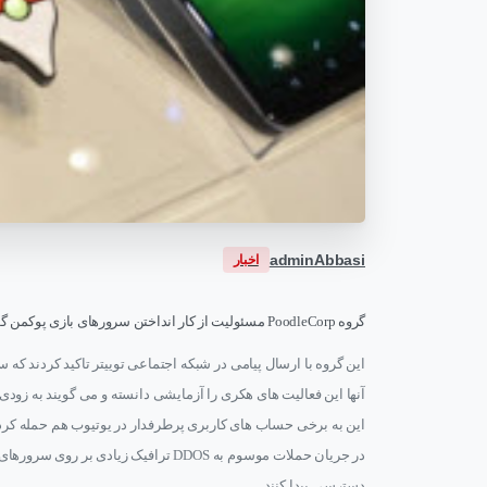
adminAbbasi
اخبار
گروه PoodleCorp مسئولیت از کار انداختن سرورهای بازی پوکمن گو از طریق حملات DDOS را بر عهده گرفت.
این گروه با ارسال پیامی در شبکه اجتماعی توییتر تاکید کردند که 
این به برخی حساب های کاربری پرطرفدار در یوتیوب هم حمله کرده
در جریان حملات موسوم به DDOS ترافیک ز
دسترسی پیدا کنند.