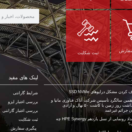
سفارش
ثبت شکایت
لینک های مفید
ردن مشکل درایوهای SSD NVMe
شرایط گارانتی
مین سالگرد تأسیس شرکت آداک فناوری مانیا و
بررسی اعتبار ایزو
گرامیداشت روز زمین با کاشت ۵۰ نهال و آزادی
ان جرائم غیرعمد
بررسی اعتبار گارانتی
در رویداد رونمایی از نسل یازدهم HPE Synergy چه
ثبت شکایت
؟
پیگیری سفارش