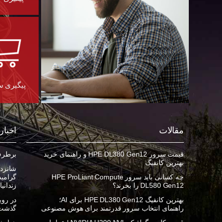
پیگیری 
مقالات
اخبار
قیمت سرور HPE DL380 Gen12 و راهنمای خرید
برطرف ک
بهترین کانفیگ
شانزده
چه کسانی باید سرور HPE ProLiant Compute
DL580 Gen12 را بخرند؟
زندانی
بهترین کانفیگ HPE DL380 Gen12 برای AI؛
راهنمای انتخاب سرور قدرتمند برای هوش مصنوعی
گذشت