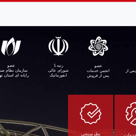
عضو
رتبه 1
عضو
سازمان نظام صن
شورای عالی
پس از
انجمن خدمات
رایانه ای استان ته
انفورماتیک
پس از فروش
نظرسنجی
خدمات