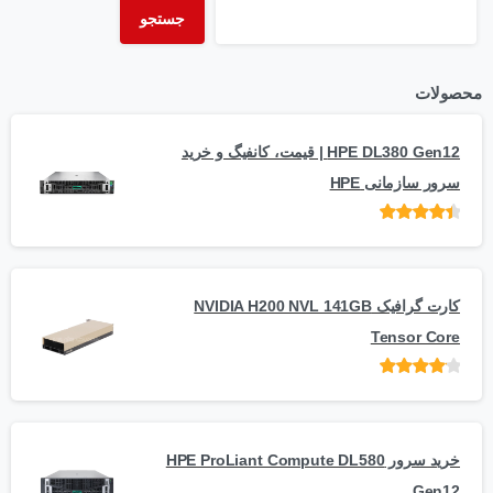
جستجو
محصولات
HPE DL380 Gen12 | قیمت، کانفیگ و خرید
سرور سازمانی HPE
امتیاز
از 5
کارت گرافیک NVIDIA H200 NVL 141GB
Tensor Core
امتیاز
از
5
خرید سرور HPE ProLiant Compute DL580
Gen12