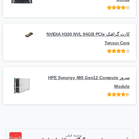
امتیاز
از 5
کارت گرافیک NVIDIA H100 NVL 94GB PCIe
Tensor Core
امتیاز
از
5
سرور HPE Synergy 480 Gen12 Compute
Module
امتیاز
از 5
نوشته قبلی