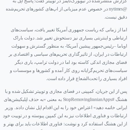
گزارش منتشرشده در نیویورک‌تایمز در توییتر گفت: پاسخ اپل به
@nytimes در خصوص عدم میزبانی از اپ‌های کشورهای تحریم‌شده
دقیق نیست.
اما از زمانی که ریاست جمهوری آمریکا تغییر یافت، سیاست‌های
ارتباطی و اینترنتی بسیاری نیز دستخوش تغییر شد. دولت باراک
اوباما –رئیس‌جمهور پیشین آمریکا- به منظور گسترش و سهولت
ارتباطات در ایران، از تاثیرگذاری تحریم‌های سیاسی و اقتصادی بر
فضای مجازی اندکی کاسته بود اما در دولت ترامپ، باری دیگر
سیاست‌های تحریم‌گرایانه روی کار آمده و کشورها و موسسات و
افراد بسیاری را تحت‌الشعاع قرار داده است.
پس از این جریان، کمپینی در فضای مجازی و توییتر تشکیل شده و با
هشتگ #StopRemovingIranianApps به معنی «به حذف ‌اپلیکیشن‌های
ایرانی خاتمه دهید» اعتراض خود را به این اقدام اپل نشان دادند. وزیر
ارتباطات و فناوری اطلاعات نیز به این کمپین پیوسته و در توییت خود
از این هشتگ استفاده کرد و نوشت: فناوری اطلاعات باید برای بهتر و