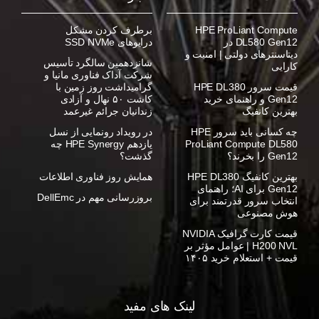
HPE ProLiant Compute
برطرف کردن مشکل
DL580 Gen12 در
درایوهای SSD NVMe
دیتاسنترهای دولتی | امنیت و
شانزدهمین سالگرد تأسیس
کارایی
شرکت آداک فناوری مانیا و
قیمت سرور HPE DL380
گرامیداشت روز زمین با
Gen12 و راهنمای خرید
کاشت ۵۰ نهال و آزادی
بهترین کانفیگ
زندانیان جرائم غیرعمد
چه کسانی باید سرور HPE
در رویداد رونمایی از نسل
ProLiant Compute DL580
یازدهم HPE Synergy چه
Gen12 را بخرند؟
گذشت؟
بهترین کانفیگ HPE DL380
همایش روز فناوری اطلاعات
Gen12 برای AI؛ راهنمای
بروزرسانی مهم در DellEmc
انتخاب سرور قدرتمند برای
هوش مصنوعی
قیمت کارت گرافیک NVIDIA
H200 NVL | عوامل مؤثر بر
قیمت + استعلام خرید ۱۴۰۵
لینک های مفید