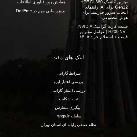
بهترین کانفیگ HPE DL380
همایش روز فناوری اطلاعات
Gen12 برای AI؛ راهنمای
بروزرسانی مهم در DellEmc
انتخاب سرور قدرتمند برای
هوش مصنوعی
قیمت کارت گرافیک NVIDIA
H200 NVL | عوامل مؤثر بر
قیمت + استعلام خرید ۱۴۰۵
لینک های مفید
شرایط گارانتی
بررسی اعتبار ایزو
بررسی اعتبار گارانتی
ثبت شکایت
پیگیری سفارش
سامانه irangs.ir
نظام صنفی رایانه ای استان تهران