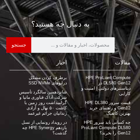
به دنبال چه هستید؟
جستجو
مقالات
اخبار
HPE ProLiant Compute
برطرف کردن مشکل
DL580 Gen12 در
درایوهای SSD NVMe
دیتاسنترهای دولتی | امنیت و
شانزدهمین سالگرد تأسیس
کارایی
شرکت آداک فناوری مانیا و
قیمت سرور HPE DL380
گرامیداشت روز زمین با
Gen12 و راهنمای خرید
کاشت ۵۰ نهال و آزادی
بهترین کانفیگ
زندانیان جرائم غیرعمد
چه کسانی باید سرور HPE
در رویداد رونمایی از نسل
ProLiant Compute DL580
یازدهم HPE Synergy چه
Gen12 را بخرند؟
گذشت؟