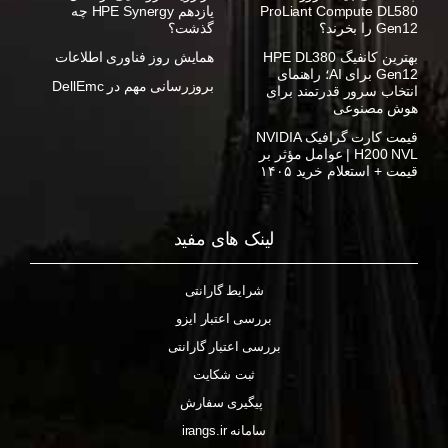
ProLiant Compute DL580
یازدهم HPE Synergy چه
Gen12 را بخرند؟
گذشت؟
بهترین کانفیگ HPE DL380
همایش روز فناوری اطلاعات
Gen12 برای AI؛ راهنمای
بروزرسانی مهم در DellEmc
انتخاب سرور قدرتمند برای
هوش مصنوعی
قیمت کارت گرافیک NVIDIA
H200 NVL | عوامل مؤثر بر
قیمت + استعلام خرید ۱۴۰۵
لینک های مفید
شرایط گارانتی
بررسی اعتبار ایزو
بررسی اعتبار گارانتی
ثبت شکایت
پیگیری سفارش
سامانه irangs.ir