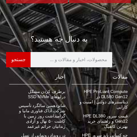
به دنبال چه هستید؟
جستجو
مقالات
اخبار
HPE ProLiant Compute
برطرف کردن مشکل
DL580 Gen12 در
درایوهای SSD NVMe
دیتاسنترهای دولتی | امنیت و
شانزدهمین سالگرد تأسیس
کارایی
شرکت آداک فناوری مانیا و
قیمت سرور HPE DL380
گرامیداشت روز زمین با
Gen12 و راهنمای خرید
کاشت ۵۰ نهال و آزادی
بهترین کانفیگ
زندانیان جرائم غیرعمد
چه کسانی باید سرور HPE
در رویداد رونمایی از نسل