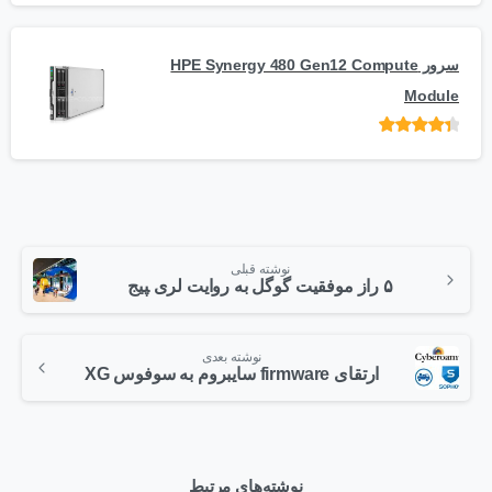
5
سرور HPE Synergy 480 Gen12 Compute
Module
امتیاز
از 5
نوشته قبلی
۵ راز موفقیت گوگل به روایت لری ‍پیج
نوشته بعدی
ارتقای firmware سایبروم به سوفوس XG
نوشته‌های مرتبط