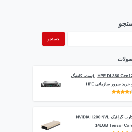
تجو
جستجو
ولات
HPE DL380 Gen12 | قیمت، کانفیگ
 خرید سرور سازمانی HPE
امتیاز
از 5
کارت گرافیک NVIDIA H200 NVL
141GB Tensor Cor