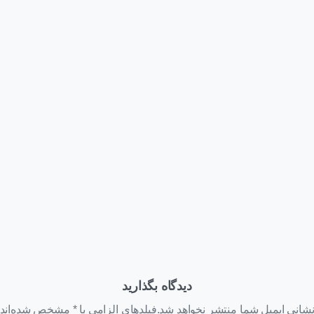
وبلاگ
اخبار
دهمین سالگرد تأسیس
 آداک فناوری مانیا و
در رویداد رونمایی از نسل
یداشت روز زمین با کاشت
یازدهم HPE Synergy چه
 نهال و آزادی زندانیان جرائم
گذشت؟
مد
یبهشت ۳, ۱۴۰۴
تیر ۴, ۱۴۰۳
دیدگاه بگذارید
شانی ایمیل شما منتشر نخواهد شد.فیلدهای الزامی با * مشخص شده‌اند