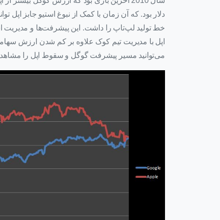
دلار بود. که آن زمان با کمک از نبوغ استیو جابز اپل ت
اپل با مدیریت تیم کوک علاوه بر کم شدن ارزش سهامش ه
می‌توانید مسیر پیشرفت گوگل و سقوط اپل را مشاهده 