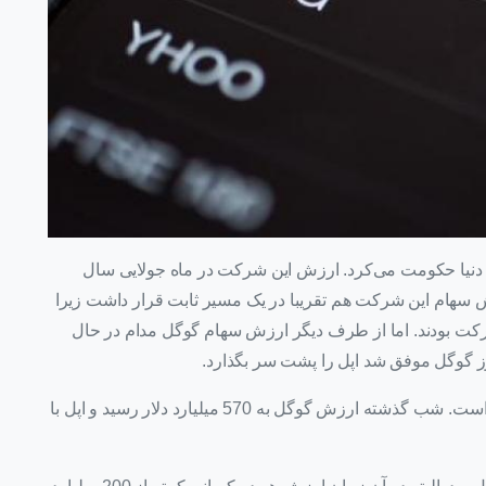
 دنیا حکومت می‌کرد. ارزش این شرکت در ماه جولایی سال
لار بوده است. ارزش سهام این شرکت هم تقریبا در یک مسیر ثابت قرار داشت زیرا
کت بودند. اما از طرف دیگر ارزش سهام گوگل مدام در حال
روز گوگل موفق شد اپل را پشت سر بگذارد.
در واقع منظور از گوگل همان شرکت اصلی یا آلفابت است. شب گذشته ارزش گوگل به 570 میلیارد دلار رسید و اپل با