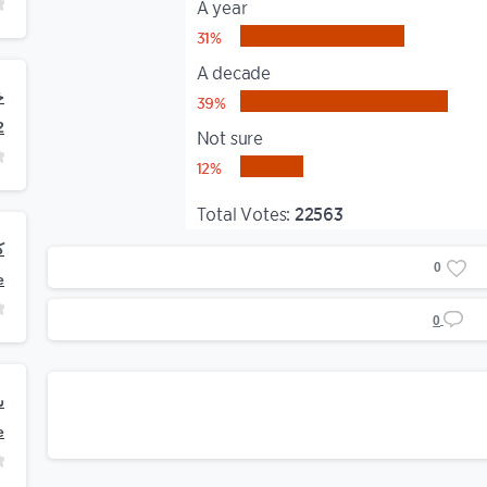
2
0
e
0
e