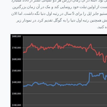
سال 2010 آخرین باری بود که ارزش گوگل بیشتر از اپل بود. البته در آن زمان ارزش هر دو کمپانی کمتر از 200 میلیارد
وانست از اولین تبلت خود رونمایی کند و مک در آن زمان بزرگترین
خط تولید لپ‌تاپ را داشت. این پیشرفت‌ها و مدیریت استیو جابز اپل را برای 5 سال در رتبه اول دنیا نگه داشت. اما الان
مچنین رتبه اول دنیا را به گوگل تقدیم کرد. در نمودار زیر
کنید.