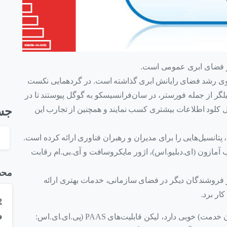
ر فضای ابری عمومی است.
روی رشد فضای رایانش ابری گذاشته است. در گردهمایی نکست
 دهنده و تحلیلگر از جمله فورستر، در سان‌فرانسیسکو به گوگل پیوستند تا در
جس
ل کلود اطلاعات بیشتری کسب نمایند و همچنین از تجارب این
انسیل‌هایی را برای مدیران و رهبران فناوری ارائه کرده است.
 آمازون (ای.دبلیو.اس)، اژور مایکروسافت و آی.بی.ام رقابت
محص
ز فروشندگان دیگر در فضای سازمانی، خدمات بهتری ارائه
کار برد.
و
گوگل، بخش IAAS (آی.ای.ای.اس: زیرساخت به عنوان خدمت) خوبی دارد، لیکن قابلیت‌های PAAS (پی.ای.ای.اس: