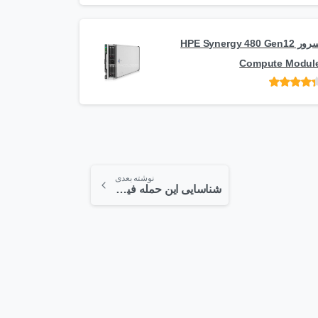
5
سرور HPE Synergy 480 Gen12
Compute Modul
امتیاز
از 5
نوشته بعدی
شناسایی این حمله فیشینگ برای کروم، فایرفاکس و اپرا تقریبا غیرممکن است